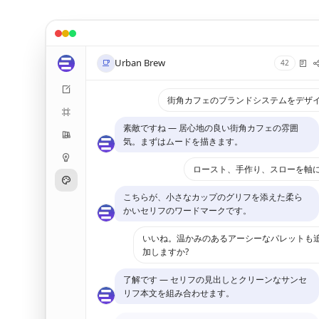
Urban Brew
42
街角カフェのブランドシステムをデザ
素敵ですね — 居心地の良い街角カフェの雰囲
気。まずはムードを描きます。
ロースト、手作り、スローを軸
こちらが、小さなカップのグリフを添えた柔ら
かいセリフのワードマークです。
いいね。温かみのあるアーシーなパレットも
加しますか?
了解です — セリフの見出しとクリーンなサンセ
リフ本文を組み合わせます。