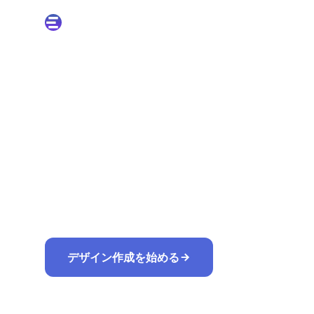
Studio
No
アイデア、スク
イルを編集可能
必要なものを説明するか、スクリーンショッ
ザイン構造を再構築するため、Figma、Powe
デザイン作成を始める
既存ファイル