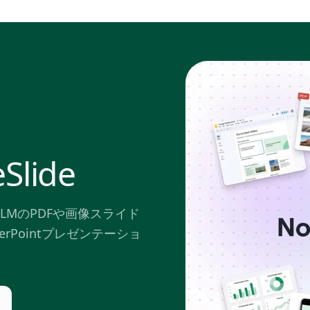
Slide
bookLMのPDFや画像スライド
erPointプレゼンテーショ
。