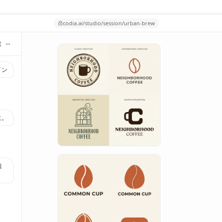
codia.ai/studio/session/urban-brew
イン
に。
追