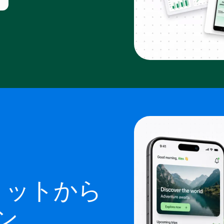
ョットから
ン