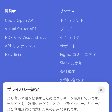
開発者
リソース
Codia Open API
ドキュメント
Visual Struct API
ブログ
PDF から Visual Struct
セキュリティ
API リファレンス
サポート
PSD 移行
Figma コミュニティ
Slack に参加
会社概要
お問い合わせ
プライバシー設定
より良い体験を提供するためにクッキーを使用しています。
当サイトをご利用いただくことで、プライバシーポリシーお
© 2026 Codia AI. 無断転載を禁じます。
よび利用規約に同意したものとみなされます。
プライバシーポリシー
利用規約
返金ポリシー