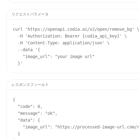
リクエストパラメータ
curl 'https://openapi.codia.ai/v2/open/remove_bg' \
  -H 'Authorization: Bearer {codia_api_key}' \

  -H 'Content-Type: application/json' \

  --data '{

    "image_url": "your image url"

  }'
レスポンスフィールド
{

  "code": 0,

  "message": "ok",

  "data": {

    "image_url": "https://processed-image-url.com/r
  }
