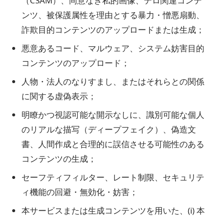
（CSAM）、同意なき私的画像、テロ関連コンテ
ンツ、被保護属性を理由とする暴力・憎悪扇動、
詐欺目的コンテンツのアップロードまたは生成；
悪意あるコード、マルウェア、システム妨害目的
コンテンツのアップロード；
人物・法人のなりすまし、またはそれらとの関係
に関する虚偽表示；
明瞭かつ視認可能な開示なしに、識別可能な個人
のリアルな描写（ディープフェイク）、偽造文
書、人間作成と合理的に誤信させる可能性のある
コンテンツの生成；
セーフティフィルター、レート制限、セキュリテ
ィ機能の回避・無効化・妨害；
本サービスまたは生成コンテンツを用いた、(i) 本