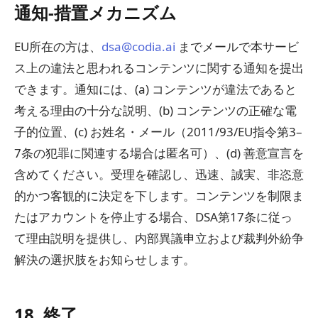
通知-措置メカニズム
EU所在の方は、
dsa@codia.ai
までメールで本サービ
ス上の違法と思われるコンテンツに関する通知を提出
できます。通知には、(a) コンテンツが違法であると
考える理由の十分な説明、(b) コンテンツの正確な電
子的位置、(c) お姓名・メール（2011/93/EU指令第3–
7条の犯罪に関連する場合は匿名可）、(d) 善意宣言を
含めてください。受理を確認し、迅速、誠実、非恣意
的かつ客観的に決定を下します。コンテンツを制限ま
たはアカウントを停止する場合、DSA第17条に従っ
て理由説明を提供し、内部異議申立および裁判外紛争
解決の選択肢をお知らせします。
18. 終了