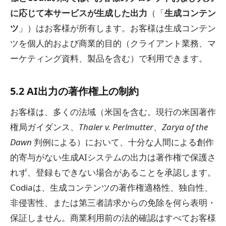
に応じて本サービスが生成した出力
（「
生成コンテン
ツ
」）はお客様が所有します。お客様は生成コンテン
ツを個人的および商業的目的（クライアント業務、マ
ーケティング資料、製品を含む）で利用できます。
5.2 AI出力の著作権上の制約
お客様は、多くの法域（米国を含む。現行の米国著作
権局ガイダンス、
Thaler v. Perlmutter
、
Zarya of the
Dawn
判例による）において、十分な人間による創作
的寄与がない生成AIシステムの出力は著作権で保護さ
れず、登録もできない場合があることを承認します。
Codiaは、生成コンテンツの著作権適格性、独自性、
非侵害性、または第三者請求からの免除を何ら表明・
保証しません。商業利用前の法的確認はすべてお客様