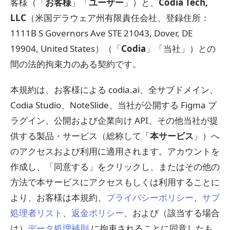
客様（「
お客様
」「
ユーザー
」）と、
Codia Tech,
LLC
（米国デラウェア州有限責任会社、登録住所：
1111B S Governors Ave STE 21043, Dover, DE
19904, United States）（「
Codia
」「当社」）との
間の法的拘束力のある契約です。
本規約は、お客様による codia.ai、全サブドメイン、
Codia Studio、NoteSlide、当社が公開する Figma プ
ラグイン、公開および企業向け API、その他当社が提
供する製品・サービス（総称して「
本サービス
」）へ
のアクセスおよび利用に適用されます。アカウントを
作成し、「同意する」をクリックし、またはその他の
方法で本サービスにアクセスもしくは利用することに
より、お客様は本規約、
プライバシーポリシー
、
サブ
処理者リスト
、
返金ポリシー
、および（該当する場合
は）
データ処理補則
に拘束されることに同意したも