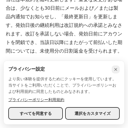
合は、少なくとも30日前にメールおよび／または製
品内通知でお知らせし、「最終更新日」を更新しま
す。発効日後の継続利用は改訂規約への承諾とみなさ
れます。改訂を承諾しない場合、発効日前にアカウン
トを閉鎖でき、当該日以降にまたがって前払いした期
間については、未使用分の日割返金を受けられます。
プライバシー設定
20. 不可抗力
より良い体験を提供するためにクッキーを使用しています。
当サイトをご利用いただくことで、プライバシーポリシーお
いずれの当事者も、合理的支配を超える事由（天災、
よび利用規約に同意したものとみなされます。
自然災害、戦争、テロ、市民不安、労働争議、パンデ
プライバシーポリシー
利用規約
ミック、政府行為、公共インフラの障害、サイバー攻
撃、基盤モデル提供者を含む上流プロバイダの障害）
すべてを同意する
選択をカスタマイズ
メニュー
による履行不能・遅延について責任を負いません。