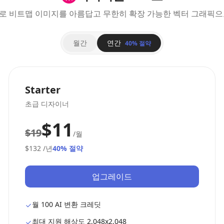
I로 비트맵 이미지를 아름답고 무한히 확장 가능한 벡터 그래픽으
월간
연간
40% 절약
Starter
초급 디자이너
$11
$19
/월
$132
/년
40% 절약
업그레이드
월 100 AI 변환 크레딧
최대 지원 해상도 2,048x2,048