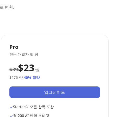
로 변환.
Pro
전문 개발자 및 팀
$23
$39
/월
$276
/년
40% 절약
업그레이드
Starter의 모든 항목 포함
월 200 AI 변환 크레딧