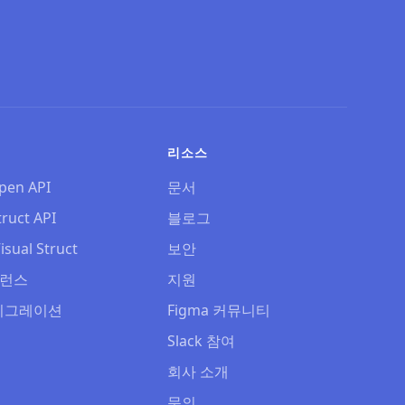
리소스
pen API
문서
truct API
블로그
isual Struct
보안
퍼런스
지원
마이그레이션
Figma 커뮤니티
Slack 참여
회사 소개
문의