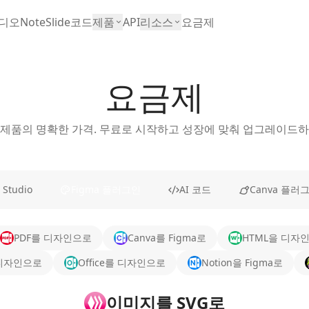
디오
NoteSlide
코드
제품
API
리소스
요금제
요금제
 제품의 명확한 가격. 무료로 시작하고 성장에 맞춰 업그레이드하
 Studio
Figma 플러그인
AI 코드
Canva 플러
PDF를 디자인으로
Canva를 Figma로
HTML을 디자
r를 디자인으로
Office를 디자인으로
Notion을 Figma로
이미지를 SVG로