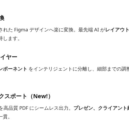
変換
された Figma デザインへ楽に変換。最先端 AI が
レイアウ
持します。
イヤー
ンポーネント
をインテリジェントに分離し、細部までの調
 エクスポート（New!）
トを高品質 PDF にシームレス出力。
プレゼン、クライアント
一貫。