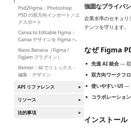
強固なプライバシ
Psd2Figma：Photoshop
PSD の双方向インポート／エ
企業水準のセキュリ
クスポート
テンツを守ります。
Canva to Editable Figma：
Canva デザインを Figma へ
なぜ Figma PD
Nano Banana（Figma /
FigJam プラグイン）
先進 AI 統合
— 
Remixr：AI でリミックス・
編集・デザイン
双方向ワークフロ
使いやすい UI
—
API リファレンス
▸
コラボレーション
リソース
▸
法的事項
▸
インストール