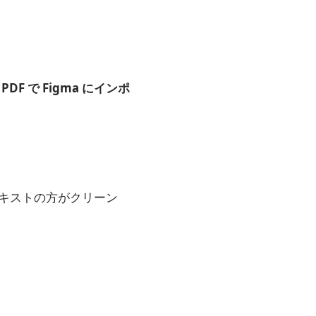
 PDF で Figma にインポ
テキストの方がクリーン