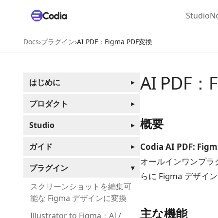
Studio
No
Docs
›
プラグイン
›
AI PDF：Figma PDF変換
AI PDF：
はじめに
▸
プロダクト
▸
概要
Studio
▸
ガイド
Codia AI PDF: Fig
▸
オールインワンプラグ
プラグイン
▾
らに Figma デザ
スクリーンショットを編集可
能な Figma デザインに変換
主な機能
Illustrator to Figma：AI /