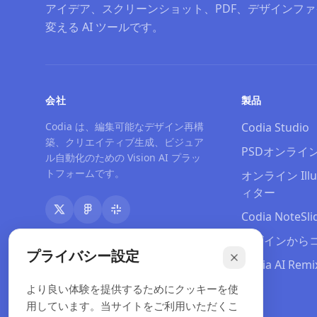
アイデア、スクリーンショット、PDF、デザインフ
変える AI ツールです。
会社
製品
Codia は、編集可能なデザイン再構
Codia Studio
築、クリエイティブ生成、ビジュア
PSDオンライ
ル自動化のための Vision AI プラッ
トフォームです。
オンライン Illu
ィター
Codia NoteSli
デザインから
プライバシー設定
Codia AI Remi
料金
より良い体験を提供するためにクッキーを使
用しています。当サイトをご利用いただくこ