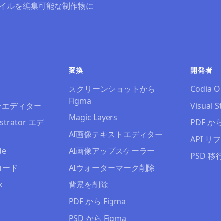
ァイルを編集可能な制作物に
変換
開発者
スクリーンショットから
Codia O
Figma
ンエディター
Visual S
Magic Layers
strator エデ
PDF から 
AI画像テキストエディター
API 
de
AI画像アップスケーラー
PSD 移
コード
AIウォーターマーク削除
x
背景を削除
PDF から Figma
PSD から Figma