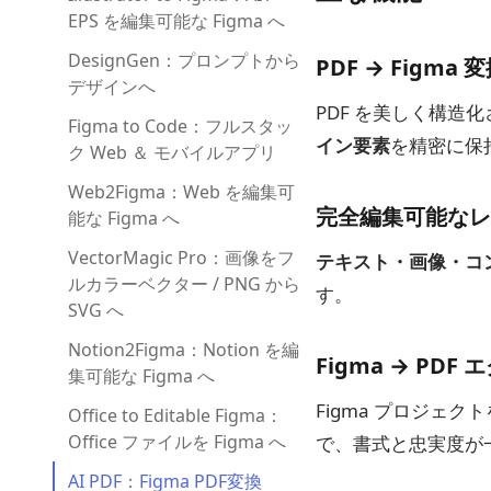
EPS を編集可能な Figma へ
DesignGen：プロンプトから
PDF → Figma 
デザインへ
PDF を美しく構造化
Figma to Code：フルスタッ
イン要素
を精密に保
ク Web ＆ モバイルアプリ
Web2Figma：Web を編集可
完全編集可能なレ
能な Figma へ
VectorMagic Pro：画像をフ
テキスト・画像・コ
ルカラーベクター / PNG から
す。
SVG へ
Notion2Figma：Notion を編
Figma → PDF
集可能な Figma へ
Figma プロジェク
Office to Editable Figma：
Office ファイルを Figma へ
で、書式と忠実度が
AI PDF：Figma PDF変換