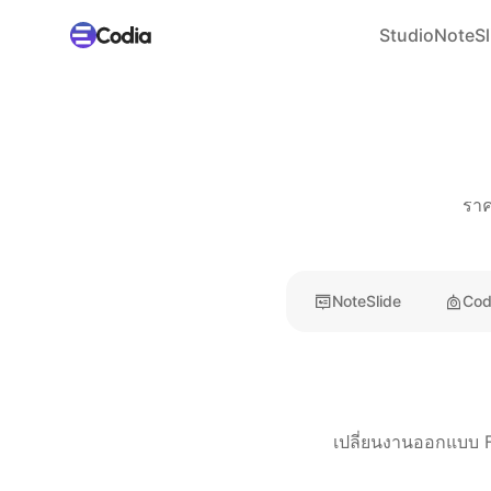
Studio
NoteSl
ราค
NoteSlide
Cod