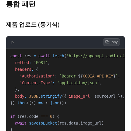
통합 패턴
제품 업로드 (동기식)
JS
Copy
const
 res 
=
await
fetch
(
'https://openapi.codia.ai/v
method
:
'POST'
,
headers
:
{
'Authorization'
:
`
Bearer 
${
CODIA_API_KEY
}
`
,
'Content-Type'
:
'application/json'
,
}
,
body
:
JSON
.
stringify
(
{
image_url
:
 sourceUrl 
}
)
,
}
)
.
then
(
(
r
)
=>
 r
.
json
(
)
)
if
(
res
.
code
===
0
)
{
await
saveToBucket
(
res
.
data
.
image_url
)
}