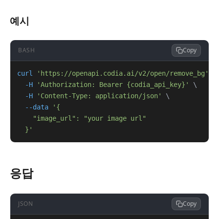
예시
BASH
Copy
curl
'https://openapi.codia.ai/v2/open/remove_bg'
\
-H
'Authorization: Bearer {codia_api_key}'
\
-H
'Content-Type: application/json'
\
--data
  }'
응답
JSON
Copy