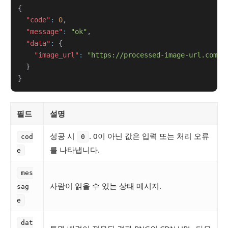
{
"code"
:
0
,
"message"
:
"ok"
,
"data"
:
{
"image_url"
:
"https://processed-image-url.com/r
}
}
필드
설명
성공 시
. 0이 아닌 값은 입력 또는 처리 오류
cod
0
를 나타냅니다.
e
mes
사람이 읽을 수 있는 상태 메시지.
sag
e
dat