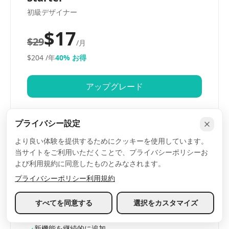
初級デザイナー
$17
$29
/月
$204
/年
40% お得
アップグレード
月 100 AIプロンプトクレジット
プライバシー設定
10 ワークスペースと 100 ページ
より良い体験を提供するためにクッキーを使用しています。
手動モードですべての無料/有料ブロックを閲覧
当サイトをご利用いただくことで、プライバシーポリシーお
よび利用規約に同意したものとみなされます。
手動モードでブロック書き出し無制限
プライバシーポリシー
利用規約
限定ブロックを継続更新
デスクトップ、タブレット、モバイルのブレークポ
すべてを同意する
選択をカスタマイズ
イント
新機能を継続的に追加