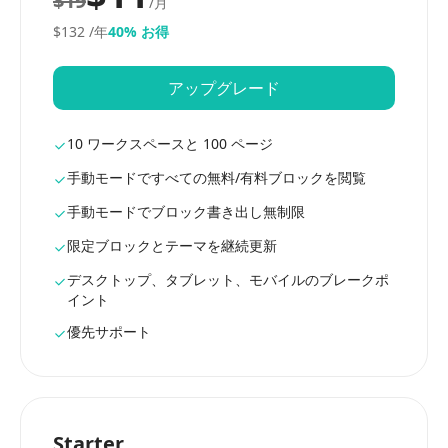
$19
/月
$132
/年
40% お得
アップグレード
10 ワークスペースと 100 ページ
手動モードですべての無料/有料ブロックを閲覧
手動モードでブロック書き出し無制限
限定ブロックとテーマを継続更新
デスクトップ、タブレット、モバイルのブレークポ
イント
優先サポート
Starter