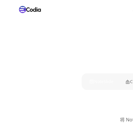
NoteSlide
C
将 N