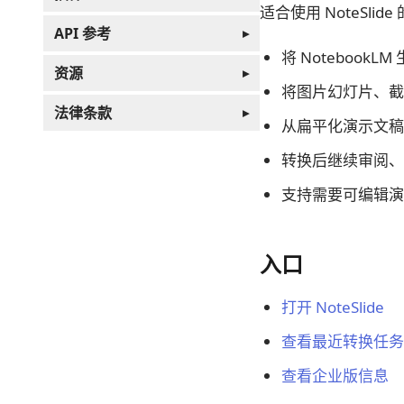
适合使用 NoteSlid
API 参考
▸
将 NotebookLM
资源
▸
将图片幻灯片、截
法律条款
▸
从扁平化演示文稿
转换后继续审阅、
支持需要可编辑演
入口
打开 NoteSlide
查看最近转换任务
查看企业版信息