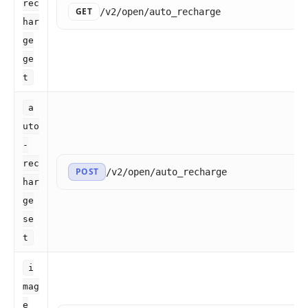
rec
GET
/v2/open/auto_recharge
har
ge
ge
t
a
uto
-
rec
POST
/v2/open/auto_recharge
har
ge
se
t
i
mag
e