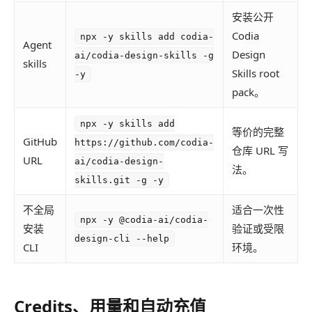
安装公开
Codia
npx -y skills add codia-
Agent
Design
ai/codia-design-skills -g
skills
Skills root
-y
pack。
npx -y skills add
等价的完整
GitHub
https://github.com/codia-
仓库 URL 写
URL
ai/codia-design-
法。
skills.git -g -y
不全局
适合一次性
npx -y @codia-ai/codia-
安装
验证或受限
design-cli --help
CLI
环境。
Credits、用量和自动充值