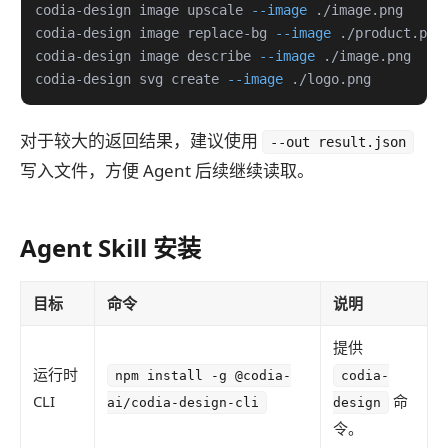
codia-design image upscale 
--image
codia-design image replace-bg 
--image
 ./product.png
codia-design image describe 
--image
codia-design svg create 
--image
 ./logo.png
对于较大的返回结果，建议使用
--out result.json
写入文件，方便 Agent 后续继续读取。
Agent Skill 安装
目标
命令
说明
提供
运行时
npm install -g @codia-
codia-
CLI
命
ai/codia-design-cli
design
令。