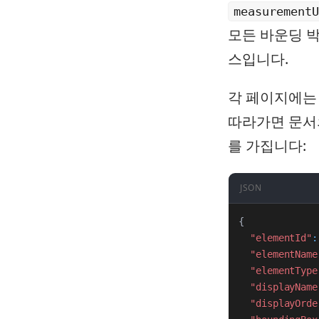
measurementU
모든 바운딩 
스입니다.
각 페이지에는
따라가면 문서의
를 가집니다:
JSON
{
"elementId"
:
"elementName
"elementType
"displayName
"displayOrde