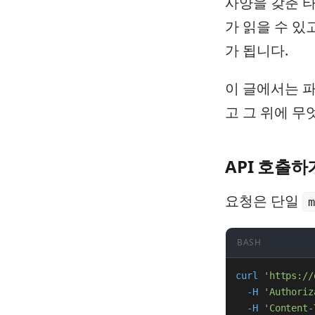
사양을 갖춘 타
가 읽을 수 있
가 됩니다.
이 글에서는 파
고 그 위에 무
API 호출하
요청은 단일
m
BASH
curl
'https://
-H
'Authoriz
-H
'Content-