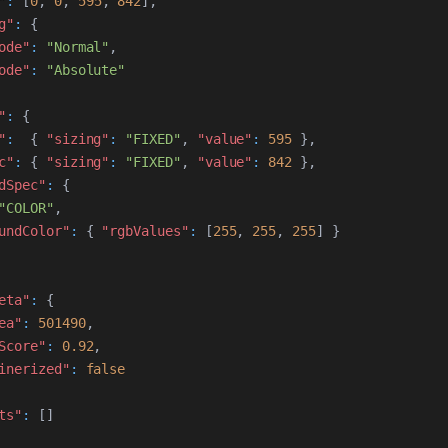
"
:
[
0
,
0
,
595
,
842
]
,
g"
:
{
ode"
:
"Normal"
,
ode"
:
"Absolute"
"
:
{
"
:
{
"sizing"
:
"FIXED"
,
"value"
:
595
}
,
c"
:
{
"sizing"
:
"FIXED"
,
"value"
:
842
}
,
dSpec"
:
{
"COLOR"
,
undColor"
:
{
"rgbValues"
:
[
255
,
255
,
255
]
}
eta"
:
{
ea"
:
501490
,
Score"
:
0.92
,
inerized"
:
false
ts"
:
[
]