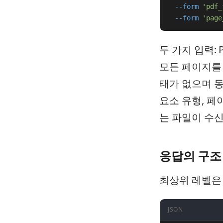
--form
'pdf_
--form
'page
두 가지 입력:
모든 페이지를 
태가 없으며 동
요소 유형, 페
는 파일이 수신
응답의 구조
최상위 레벨은
JSON