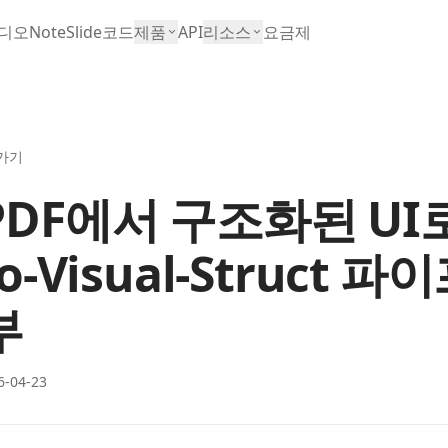
디오
NoteSlide
코드
제품
API
리소스
요금제
가기
PDF에서 구조화된 UI로
to-Visual-Struct 
부
6-04-23