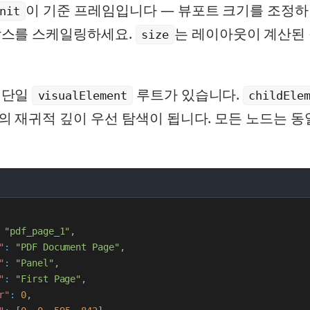
이 기준 프레임입니다 — 뷰포트 크기를 조정하
nit
박스를 스케일링하세요.
는 레이아웃이 계산된
size
 단일
루트가 있습니다.
visualElement
childEle
 재귀적 깊이 우선 탐색이 됩니다. 모든 노드는 동
"pdf_page_1"
,
"
:
"PDF Document Page"
,
"
:
"Panel"
,
"
:
"First Page"
,
r"
:
0
,