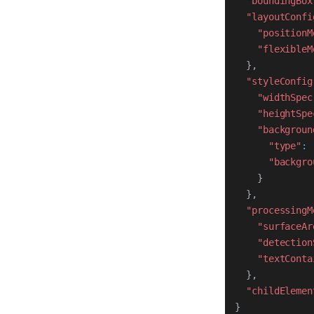
"boundingBox
"layoutConfi
"positionM
"flexibleM
}
,
"styleConfig
"widthSpec
"heightSpe
"backgroun
"type"
:
"backgro
}
}
,
"processingM
"surfaceAr
"detection
"textConta
}
,
"childElemen
}