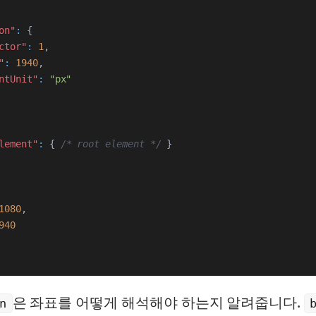
on"
:
{
ctor"
:
1
,
"
:
1940
,
ntUnit"
:
"px"
lement"
:
{
/* root element */
}
1080
,
940
은 좌표를 어떻게 해석해야 하는지 알려줍니다.
n