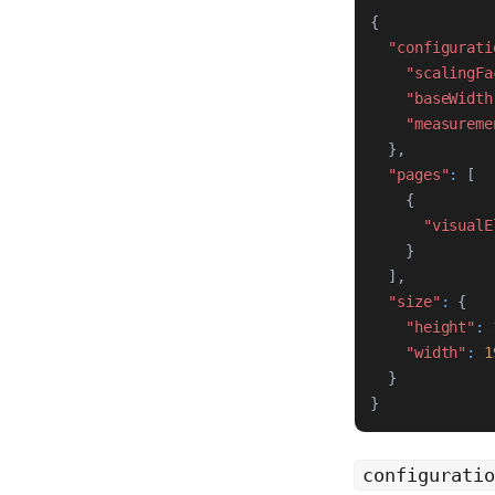
{
"configurati
"scalingFa
"baseWidth
"measureme
}
,
"pages"
:
[
{
"visualE
}
]
,
"size"
:
{
"height"
:
"width"
:
1
}
}
configuratio