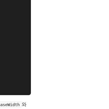
와
baseWidth