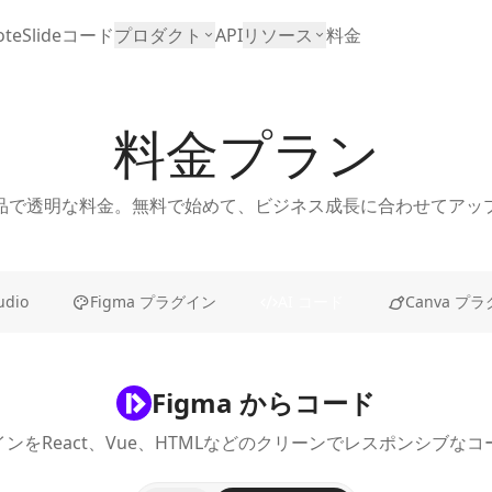
teSlide
コード
プロダクト
API
リソース
料金
料金プラン
品で透明な料金。無料で始めて、ビジネス成長に合わせてアッ
udio
Figma プラグイン
AI コード
Canva プ
Figma からコード
ザインをReact、Vue、HTMLなどのクリーンでレスポンシブな