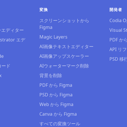
変換
開発者
スクリーンショットから
Codia O
Figma
ンエディター
Visual S
Magic Layers
strator エデ
PDF から 
AI画像テキストエディター
API 
de
AI画像アップスケーラー
PSD 移
コード
AIウォーターマーク削除
x
背景を削除
PDF から Figma
PSD から Figma
Web から Figma
Canva から Figma
すべての変換ツール