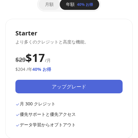
月額
年額
40% お得
Starter
より多くのクレジットと高度な機能。
$17
$29
/月
$204
/年
40% お得
アップグレード
月 300 クレジット
優先サポートと優先アクセス
データ学習からオプトアウト