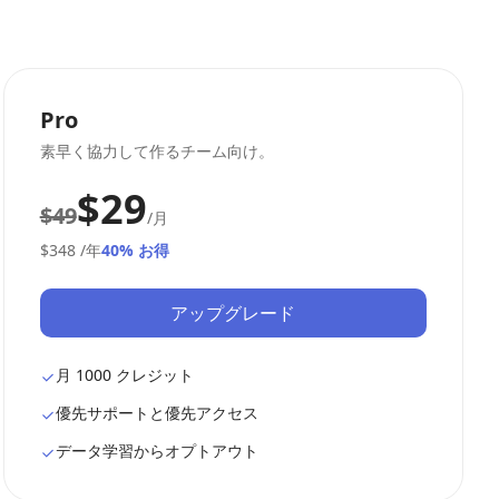
Pro
素早く協力して作るチーム向け。
$29
$49
/月
$348
/年
40% お得
アップグレード
月 1000 クレジット
優先サポートと優先アクセス
データ学習からオプトアウト