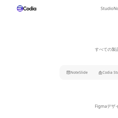
Studio
No
すべての製
NoteSlide
Codia St
Figmaデ