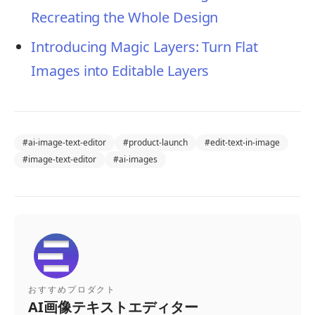
Recreating the Whole Design
Introducing Magic Layers: Turn Flat
Images into Editable Layers
#
ai-image-text-editor
#
product-launch
#
edit-text-in-image
#
image-text-editor
#
ai-images
おすすめプロダクト
AI画像テキストエディター