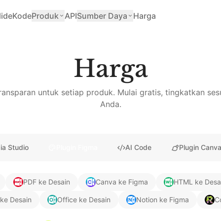
lide
Kode
Produk
API
Sumber Daya
Harga
Harga
ansparan untuk setiap produk. Mulai gratis, tingkatkan se
Anda.
ia Studio
Plugin Figma
AI Code
Plugin Canv
PDF ke Desain
Canva ke Figma
HTML ke Desa
r ke Desain
Office ke Desain
Notion ke Figma
C