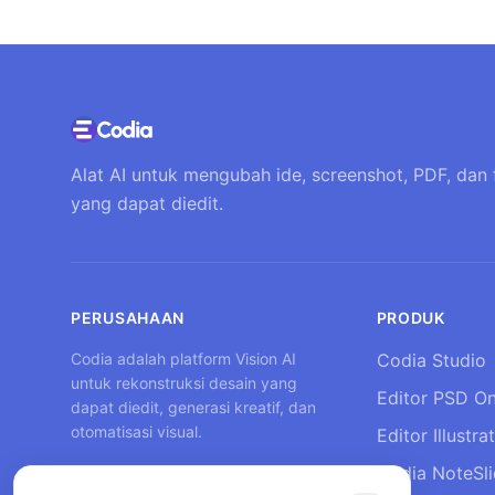
Alat AI untuk mengubah ide, screenshot, PDF, dan 
yang dapat diedit.
PERUSAHAAN
PRODUK
Codia adalah platform Vision AI
Codia Studio
untuk rekonstruksi desain yang
Editor PSD On
dapat diedit, generasi kreatif, dan
otomatisasi visual.
Editor Illustra
Codia NoteSl