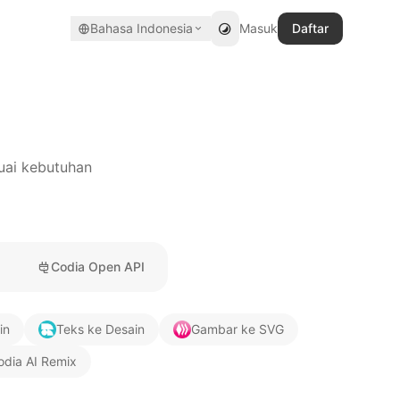
Bahasa Indonesia
Masuk
Daftar
suai kebutuhan
a
Codia Open API
in
Teks ke Desain
Gambar ke SVG
odia AI Remix