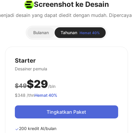
Screenshot ke Desain
Bulanan
Tahunan
Hemat 40%
Starter
Desainer pemula
$29
$49
/bln
$348
/thn
Hemat 40%
Tingkatkan Paket
200 kredit AI/bulan