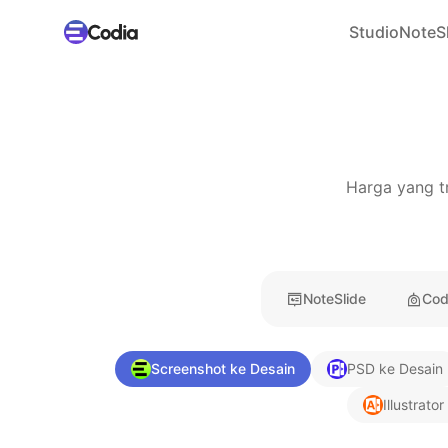
Studio
NoteS
Harga yang tr
NoteSlide
Cod
Screenshot ke Desain
PSD ke Desain
Illustrato