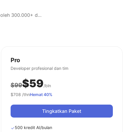
Ubah screenshot menjadi desain yang dapat diedit dengan mudah. Dipercaya oleh 300.000+ desainer profesional di seluruh dunia.
Pro
Developer profesional dan tim
$59
$99
/bln
$708
/thn
Hemat 40%
Tingkatkan Paket
500 kredit AI/bulan