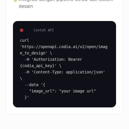
desain
Contoh API
curl 
'https://openapi.codia.ai/v2/open/imag
e_to_design' \

  -H 'Authorization: Bearer 
{codia_api_key}' \

  -H 'Content-Type: application/json' 
\

  --data '{

    "image_url": "your image url"

  }'