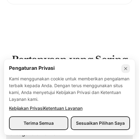
Pertanyaan yang Sering
Pengaturan Privasi
Diajukan
Kami menggunakan cookie untuk memberikan pengalaman
Semua yang perlu Anda ketahui tentang Codia
terbaik kepada Anda. Dengan terus menggunakan situs
kami, Anda menyetujui Kebijakan Privasi dan Ketentuan
AI Screenshot to Design
Layanan kami.
Kebijakan Privasi
Ketentuan Layanan
Terima Semua
Sesuaikan Pilihan Saya
Seberapa akurat pengenalan AI untuk
berbagai elemen UI?