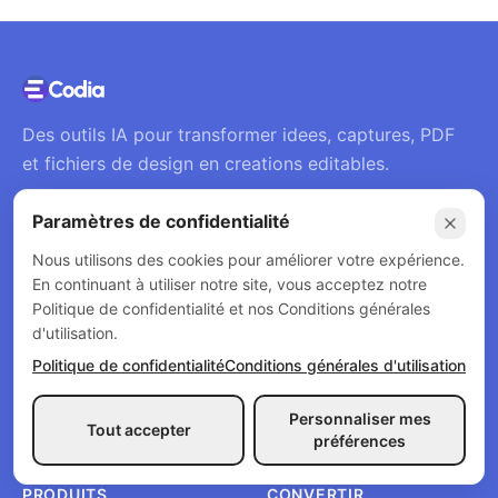
Des outils IA pour transformer idees, captures, PDF
et fichiers de design en creations editables.
Paramètres de confidentialité
Nous utilisons des cookies pour améliorer votre expérience.
SOCIÉTÉ
En continuant à utiliser notre site, vous acceptez notre
Politique de confidentialité et nos Conditions générales
Codia est une plateforme Vision AI pour
d'utilisation.
reconstruire des designs editables, generer des
Politique de confidentialité
Conditions générales d'utilisation
creations et automatiser les workflows visuels.
Personnaliser mes
Tout accepter
préférences
PRODUITS
CONVERTIR