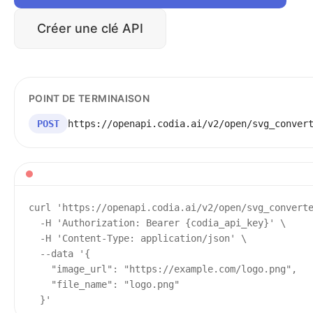
Créer une clé API
POINT DE TERMINAISON
POST
https://openapi.codia.ai/v2/open/svg_conver
curl 'https://openapi.codia.ai/v2/open/svg_converte
  -H 'Authorization: Bearer {codia_api_key}' \

  -H 'Content-Type: application/json' \

  --data '{

    "image_url": "https://example.com/logo.png",

    "file_name": "logo.png"

  }'