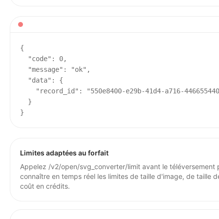
{

  "code": 0,

  "message": "ok",

  "data": {

    "record_id": "550e8400-e29b-41d4-a716-446655440
  }

}
Limites adaptées au forfait
Appelez /v2/open/svg_converter/limit avant le téléversement 
connaître en temps réel les limites de taille d'image, de taille d
coût en crédits.