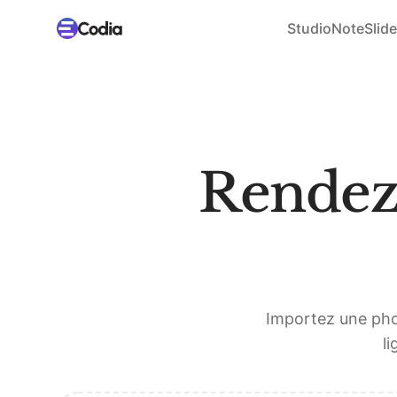
Studio
NoteSlide
Rendez 
Importez une pho
li