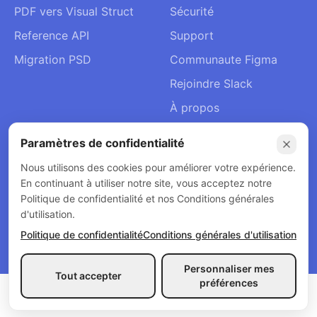
PDF vers Visual Struct
Sécurité
Reference API
Support
Migration PSD
Communaute Figma
Rejoindre Slack
À propos
Contact
Paramètres de confidentialité
Nous utilisons des cookies pour améliorer votre expérience.
En continuant à utiliser notre site, vous acceptez notre
Politique de confidentialité et nos Conditions générales
© 2026 Codia AI. Tous droits réservés.
d'utilisation.
Politique de confidentialité
Conditions générales d'utilisation
Politique de remboursement
Politique de confidentialité
Conditions générales d'utilisation
Personnaliser mes
Tout accepter
préférences