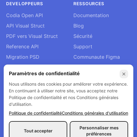
DEVELOPPEURS
RESSOURCES
Codia Open API
Documentation
API Visual Struct
Blog
PDF vers Visual Struct
Sécurité
Reference API
Support
Migration PSD
Communaute Figma
Rejoindre Slack
Paramètres de confidentialité
À propos
Nous utilisons des cookies pour améliorer votre expérience.
Contact
En continuant à utiliser notre site, vous acceptez notre
Politique de confidentialité et nos Conditions générales
d'utilisation.
Politique de confidentialité
Conditions générales d'utilisation
© 2026 Codia AI. Tous droits réservés.
Politique de confidentialité
Conditions générales d'utilisation
Personnaliser mes
Tout accepter
Politique de remboursement
préférences