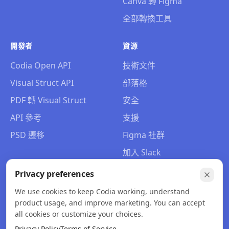
Canva 轉 Figma
全部轉換工具
開發者
資源
Codia Open API
技術文件
Visual Struct API
部落格
PDF 轉 Visual Struct
安全
API 參考
支援
PSD 遷移
Figma 社群
加入 Slack
關於我們
Privacy preferences
聯絡我們
We use cookies to keep Codia working, understand
product usage, and improve marketing. You can accept
all cookies or customize your choices.
Privacy Policy
Terms of Service