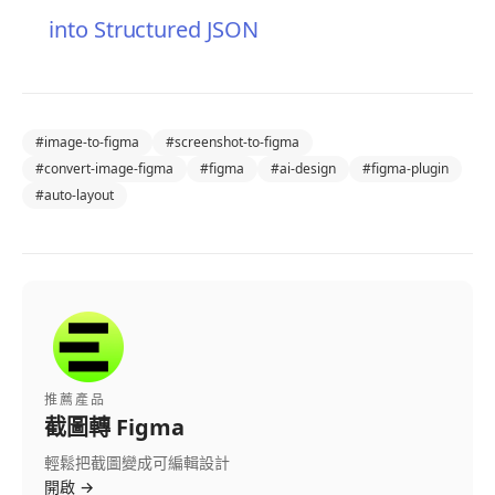
into Structured JSON
#
image-to-figma
#
screenshot-to-figma
#
convert-image-figma
#
figma
#
ai-design
#
figma-plugin
#
auto-layout
推薦產品
截圖轉 Figma
輕鬆把截圖變成可編輯設計
開啟
→