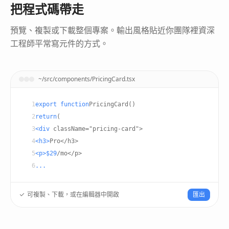
把程式碼帶走
預覽、複製或下載整個專案。輸出風格貼近你團隊裡資深
工程師平常寫元件的方式。
~/src/components/PricingCard.tsx
1
export function
PricingCard()
2
return
(
3
<div
className="pricing-card">
4
<h3>
Pro</h3>
5
<p>$29
/mo</p>
6
...
可複製、下載，或在編輯器中開啟
匯出