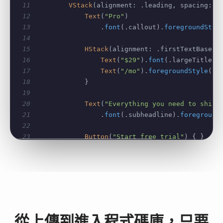
11
VStack
(
alignment
:
.
leading
,
 spacing
:
1
12
Text
(
"Pro"
)
13
.
font
(
.
callout
)
.
foregroundStyl
14
15
HStack
(
alignment
:
.
firstTextBaseli
16
Text
(
"$29"
)
.
font
(
.
largeTitle
)
.
17
Text
(
"/mo"
)
.
foregroundStyle
(
.
s
18
}
19
20
Text
(
"Everything you need to ship 
21
.
font
(
.
subheadline
)
.
foreground
22
23
Button
(
"Start free trial"
)
{
}
24
.
buttonStyle
(
.
borderedProminen
25
.
frame
(
maxWidth
:
.
infinity
)
26
27
ForEach
(
features
,
 id
:
\
.
self
)
{
 f 
28
Label
(
f
,
 systemImage
:
"checkma
29
.
foregroundStyle
(
.
primary
)
30
}
從上傳到進入程式碼庫，只要