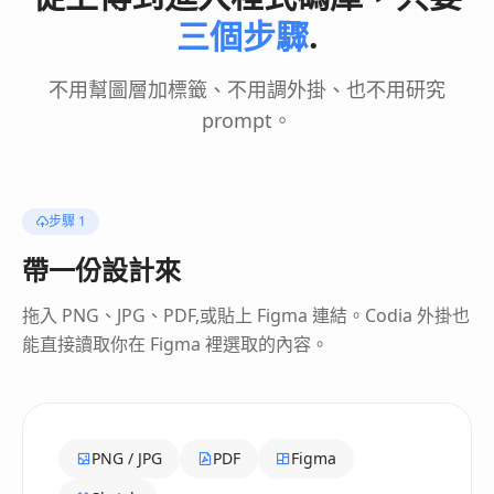
31
}
三個步驟
.
32
.
padding
(
28
)
33
.
background
(
.
white
,
in
:
.
rect
(
cornerRa
34
.
shadow
(
color
:
.
black
.
opacity
(
0.04
)
,
 r
不用幫圖層加標籤、不用調外掛、也不用研究
35
}
prompt。
36
}
步驟 1
帶一份設計來
拖入 PNG、JPG、PDF,或貼上 Figma 連結。Codia 外掛也
能直接讀取你在 Figma 裡選取的內容。
PNG / JPG
PDF
Figma