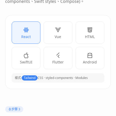
components、Swift styles、Compose)。
React
Vue
HTML
SwiftUI
Flutter
Android
樣式:
Tailwind
CSS · styled-components · Modules
步驟 3