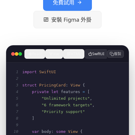
免費試用
安裝 Figma 外掛
React
Vue
HTML
SwiftUI
複製
Flutter
1
import
SwiftUI
2
3
struct
PricingCard
:
View
{
4
private
let
 features 
=
[
5
"Unlimited projects"
,
6
"6 framework targets"
,
7
"Priority support"
8
]
9
10
var
 body
:
some
View
{