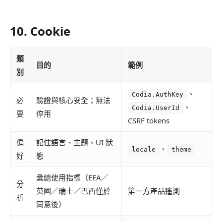
10. Cookie
類
目的
範例
別
、
Codia.AuthKey
必
驗證與核心安全；無法
、
Codia.UserId
要
停用
CSRF tokens
偏
記住語言、主題、UI 狀
、
locale
theme
好
態
彙總使用指標（EEA／
分
英國／瑞士／巴西僅於
第一方產品遙測
析
同意後）