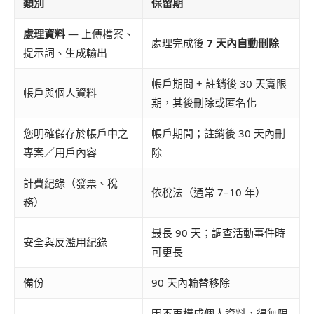
類別
保留期
處理資料
— 上傳檔案、
處理完成後
7 天內自動刪除
提示詞、生成輸出
帳戶期間 + 註銷後 30 天寬限
帳戶與個人資料
期，其後刪除或匿名化
您明確儲存於帳戶中之
帳戶期間；註銷後 30 天內刪
專案／用戶內容
除
計費紀錄（發票、稅
依稅法（通常 7–10 年）
務）
最長 90 天；調查活動事件時
安全與反濫用紀錄
可更長
備份
90 天內輪替移除
因不再構成個人資料，得無限