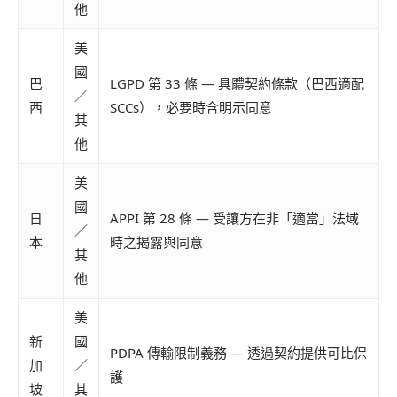
他
美
國
巴
LGPD 第 33 條 — 具體契約條款（巴西適配
／
西
SCCs），必要時含明示同意
其
他
美
國
日
APPI 第 28 條 — 受讓方在非「適當」法域
／
本
時之揭露與同意
其
他
美
新
國
PDPA 傳輸限制義務 — 透過契約提供可比保
加
／
護
坡
其