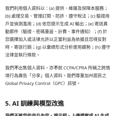
我們利用個人資料以：(a) 提供、維運及保障本服務；
(b) 處理交易、管理訂閱、防詐、遵守稅法；(c) 驗證用
戶並偵測濫用；(d) 依您提示生成 AI 輸出；(e) 寄送異
動郵件（驗證、密碼重設、計費、事件通知）；(f) 於
您選擇加入或法律允許以正當利益為依據且您得反對
時，寄送行銷；(g) 以彙總形式分析使用趨勢；(h) 遵守
法律並執行條款。
我們
不
出售個人資料，亦
不
就 CCPA/CPRA 所稱之跨情
境行為廣告「分享」個人資料。我們尊重加州居民之
Global Privacy Control（GPC）訊號。
5. AI 訓練與模型改進
我們不將您的用戶內容、提示詞、上傳檔案或 AI 生成