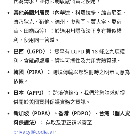
代為請求，並得限制敏感個資之使用。
其他美國州居民
（內華達、科羅拉多、維吉尼亞、
康乃狄克、猶他、德州、奧勒岡、蒙大拿、愛荷
華、田納西等）：於適用州隱私法下享有類似權
利，使用同一管道。
巴西（LGPD）：
您享有 LGPD 第 18 條之九項權
利，含確認處理、資料可攜性及共用實體資訊。
韓國（PIPA）：
跨境傳輸以您註冊時之明示同意為
依據。
日本（APPI）：
跨境傳輸時，我們於您請求時提
供關於美國資料保護實務之資訊。
新加坡（PDPA）、香港（PDPO）、台灣（個人資
料保護法）：
存取及更正請求寄至
privacy@codia.ai
。