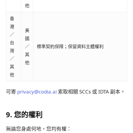
他
香
港
美
／
國
台
／
標準契約保障；保留資料主體權利
灣
其
／
他
其
他
可寄
privacy@codia.ai
索取相關 SCCs 或 IDTA 副本。
9. 您的權利
無論您身處何地，您均有權：