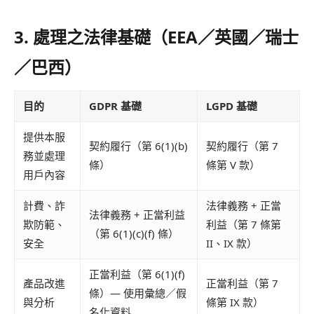
3. 處理之法律基礎（EEA／英國／瑞士
／巴西）
目的
GDPR 基礎
LGPD 基礎
提供本服
契約履行（第 6(1)(b)
契約履行（第 7
務並處理
條）
條第 V 款）
用戶內容
計費、詐
法律義務 + 正當
法律義務 + 正當利益
欺防範、
利益（第 7 條第
（第 6(1)(c)(f) 條）
安全
II、IX 款）
正當利益（第 6(1)(f)
產品改進
正當利益（第 7
條）— 使用彙總／假
與分析
條第 IX 款）
名化資料