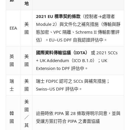
地
2021 EU 標準契約條款
（控制者→處理者
美
Module 2）與文件化之補充措施（傳輸與靜
EEA
國
態加密、VPC 隔離、Schrems II 傳輸影響評
估）。EU–US DPF 自我認證評估中。
國際資料傳輸協議（IDTA）
或 2021 SCCs
英
美
+ UK Addendum（ICO B.1.0）；UK
國
國
Extension to DPF 評估中。
瑞
美
瑞士 FDPIC 認可之 SCCs 與補充措施；
士
國
Swiss–US DPF 評估中。
美
國
韓
註冊時依 PIPA 第 28 條取得明示同意，並與
／
國
受讓方簽訂符合 PIPA 之書面協議
其