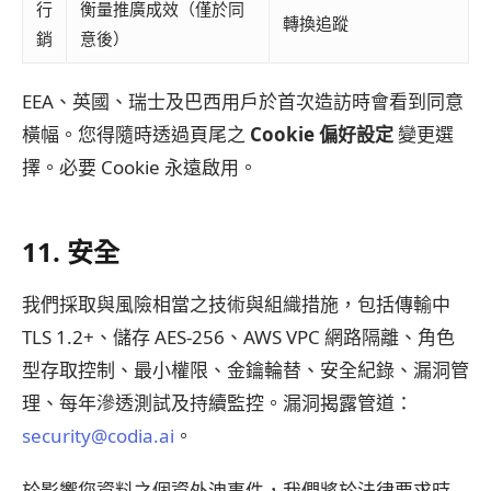
行
衡量推廣成效（僅於同
轉換追蹤
銷
意後）
EEA、英國、瑞士及巴西用戶於首次造訪時會看到同意
橫幅。您得隨時透過頁尾之
Cookie 偏好設定
變更選
擇。必要 Cookie 永遠啟用。
11. 安全
我們採取與風險相當之技術與組織措施，包括傳輸中
TLS 1.2+、儲存 AES-256、AWS VPC 網路隔離、角色
型存取控制、最小權限、金鑰輪替、安全紀錄、漏洞管
理、每年滲透測試及持續監控。漏洞揭露管道：
security@codia.ai
。
於影響您資料之個資外洩事件，我們將於法律要求時