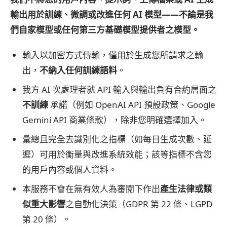
輸出用於訓練、微調或改進任何 AI 模型——不論是我
們自家模型或任何第三方基礎模型提供者之模型。
輸入以加密方式傳輸，僅用於生成您所請求之輸
出，
不納入任何訓練語料
。
我方 AI 次處理者就 API 輸入與輸出負有合約層面之
不訓練
承諾（例如 OpenAI API 預設政策、Google
Gemini API 商業條款），除非您明確選擇加入。
彙總且完全去識別化之指標（如每日生成次數、延
遲）可用於衡量與改進系統效能；該等指標不含您
的用戶內容或個人資料。
本服務不會在無有效人為審閱下作出
產生法律或類
似重大影響
之自動化決策（GDPR 第 22 條、LGPD
第 20 條）。