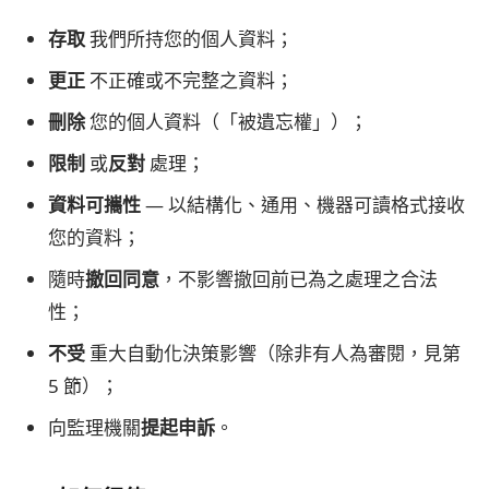
存取
我們所持您的個人資料；
更正
不正確或不完整之資料；
刪除
您的個人資料（「被遺忘權」）；
限制
或
反對
處理；
資料可攜性
— 以結構化、通用、機器可讀格式接收
您的資料；
隨時
撤回同意
，不影響撤回前已為之處理之合法
性；
不受
重大自動化決策影響（除非有人為審閱，見第
5 節）；
向監理機關
提起申訴
。