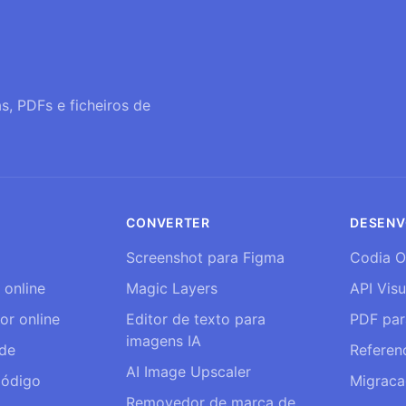
s, PDFs e ficheiros de
CONVERTER
DESENV
Screenshot para Figma
Codia O
 online
Magic Layers
API Visu
tor online
Editor de texto para
PDF par
imagens IA
ide
Referen
AI Image Upscaler
Código
Migrac
Removedor de marca de