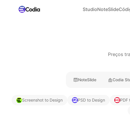
Studio
NoteSlide
Códi
Preços tr
NoteSlide
Codia St
Screenshot to Design
PSD to Design
PDF 