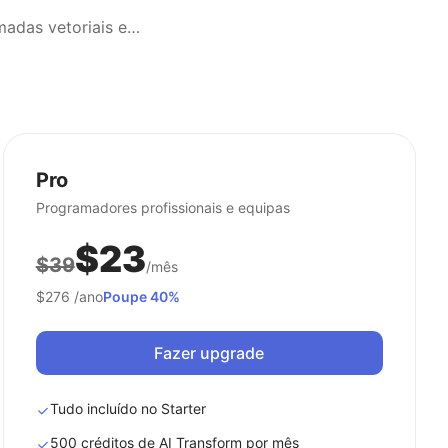
Importa ficheiros do Adobe Illustrator para o Figma preservando todas as camadas vetoriais e elementos de design.
Pro
Programadores profissionais e equipas
$23
$39
/mês
$276
/ano
Poupe 40%
Fazer upgrade
Tudo incluído no Starter
500 créditos de AI Transform por mês