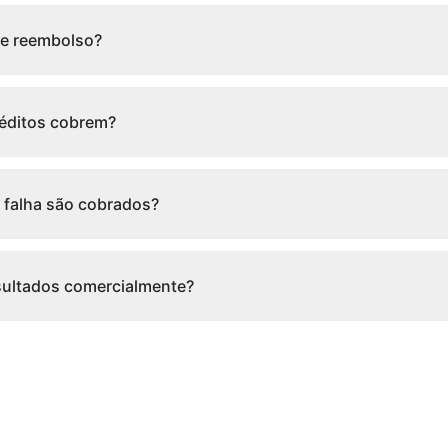
 de reembolso?
réditos cobrem?
 falha são cobrados?
sultados comercialmente?