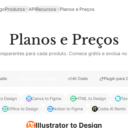
go
Produtos
API
Recursos
Planos e Preços
Planos e Preços
ansparentes para cada produto. Comece grátis e evolua no 
udio
Plugin para Figma
AI Code
Plugin para 
to Design
Canva to Figma
HTML to Design
Tex
Office to Design
Notion to Figma
Codia AI Remix
Illustrator to Design