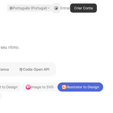
Português (Portugal)
Entrar
Criar Conta
seu ritmo.
Canva
Codia Open API
t to Design
Image to SVG
Illustrator to Design