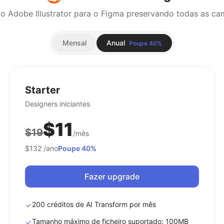
Mensal
Anual
Poupe 40%
Starter
Designers iniciantes
$11
$19
/mês
$132
/ano
Poupe 40%
Fazer upgrade
200 créditos de AI Transform por mês
Tamanho máximo de ficheiro suportado: 100MB