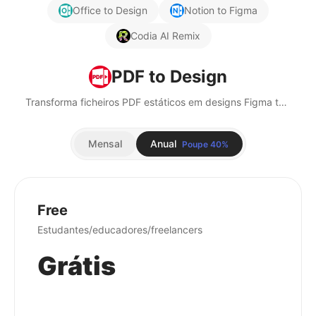
Office to Design
Notion to Figma
Codia AI Remix
PDF to Design
Transforma ficheiros PDF estáticos em designs Figma totalmente editáveis com precisão movida por IA.
Mensal
Anual
Poupe 40%
Free
Estudantes/educadores/freelancers
Grátis