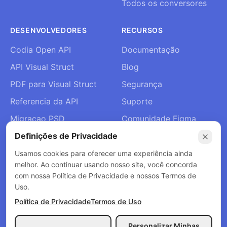
Todos os conversores
DESENVOLVEDORES
RECURSOS
Codia Open API
Documentação
API Visual Struct
Blog
PDF para Visual Struct
Segurança
Referencia da API
Suporte
Migracao PSD
Comunidade Figma
Definições de Privacidade
Entrar no Slack
Sobre Nós
Usamos cookies para oferecer uma experiência ainda
melhor. Ao continuar usando nosso site, você concorda
Contacto
com nossa Política de Privacidade e nossos Termos de
Uso.
Política de Privacidade
Termos de Uso
© 2026 Codia AI. Todos os direitos reservados.
Personalizar Minhas