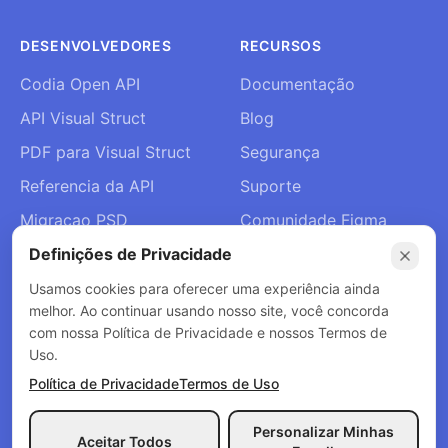
DESENVOLVEDORES
RECURSOS
Codia Open API
Documentação
API Visual Struct
Blog
PDF para Visual Struct
Segurança
Referencia da API
Suporte
Migracao PSD
Comunidade Figma
Definições de Privacidade
Entrar no Slack
Sobre Nós
Usamos cookies para oferecer uma experiência ainda
melhor. Ao continuar usando nosso site, você concorda
Contacto
com nossa Política de Privacidade e nossos Termos de
Uso.
Política de Privacidade
Termos de Uso
© 2026 Codia AI. Todos os direitos reservados.
Personalizar Minhas
Aceitar Todos
Política de Privacidade
Termos de Uso
Política de Reembolso