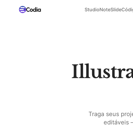
Studio
NoteSlide
Códi
Illust
Traga seus proj
editáveis 