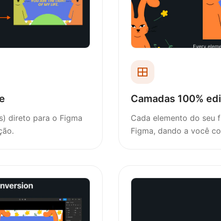
e
Camadas 100% edi
ps) direto para o Figma
Cada elemento do seu fi
ção.
Figma, dando a você con