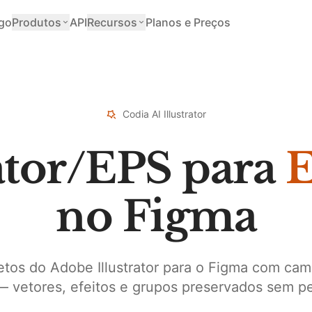
go
Produtos
API
Recursos
Planos e Preços
Codia AI Illustrator
rator/EPS para
E
no Figma
etos do Adobe Illustrator para o Figma com ca
— vetores, efeitos e grupos preservados sem p