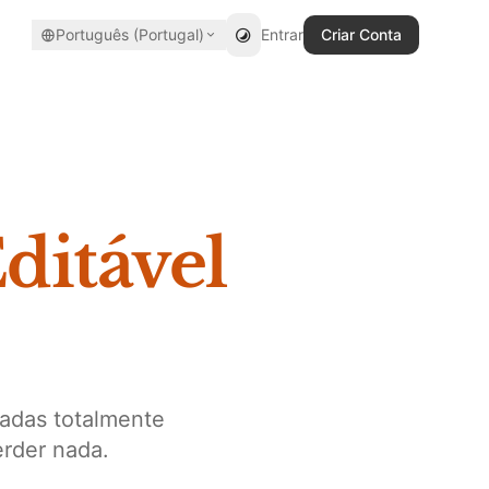
Português (Portugal)
Entrar
Criar Conta
ditável
madas totalmente
erder nada.