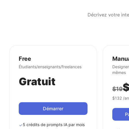
Free
Manu
Étudiants/enseignants/freelances
Designer
mêmes
Gratuit
$
$19
$132
/an
Démarrer
P
5 crédits de prompts IA par mois