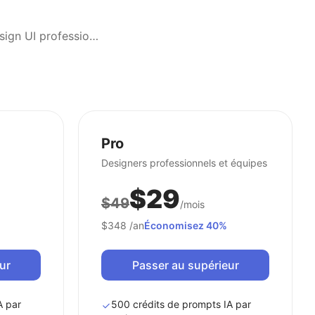
Décrivez votre interface en langage courant et obtenez instantanément un design UI professionnel et entièrement éditable.
Pro
Designers professionnels et équipes
$29
$49
/mois
$348
/an
Économisez 40%
ur
Passer au supérieur
A par
500 crédits de prompts IA par