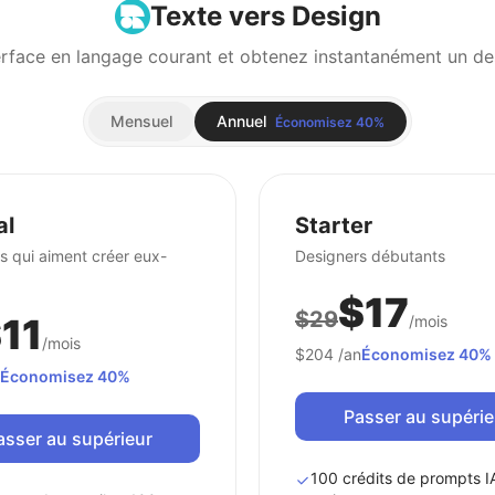
Texte vers Design
Mensuel
Annuel
Économisez 40%
al
Starter
s qui aiment créer eux-
Designers débutants
$17
$29
11
/mois
/mois
$204
/an
Économisez 40%
Économisez 40%
Passer au supérie
asser au supérieur
100 crédits de prompts I