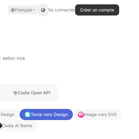
Français
Se connecter
Créer un compte
z selon vos
a
Codia Open API
 Design
Texte vers Design
Image vers SVG
Codia AI Remix