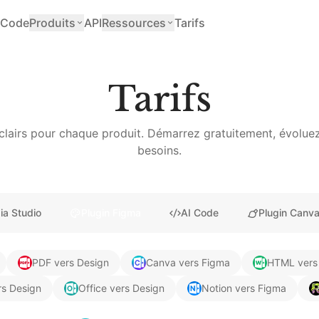
Code
Produits
API
Ressources
Tarifs
Tarifs
 clairs pour chaque produit. Démarrez gratuitement, évolue
besoins.
ia Studio
Plugin Figma
AI Code
Plugin Canv
PDF vers Design
Canva vers Figma
HTML vers
ers Design
Office vers Design
Notion vers Figma