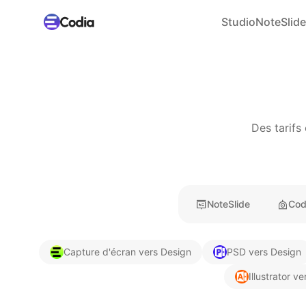
Studio
NoteSlide
Des tarifs
NoteSlide
Cod
Capture d'écran vers Design
PSD vers Design
Illustrator v