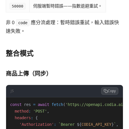
伺服端暫時錯誤——指數退避重試。
50000
非 0
應分流處理：暫時錯誤重試，輸入錯誤快
code
速失敗。
整合模式
商品上傳（同步）
JS
Copy
const
 res 
=
await
fetch
(
'https://openapi.codia.ai/v
method
:
'POST'
,
headers
:
{
'Authorization'
:
`
Bearer 
${
CODIA_API_KEY
}
`
,