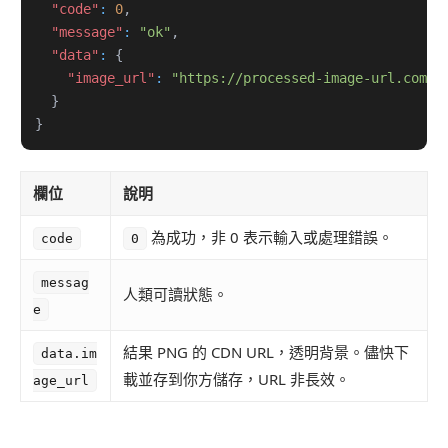
"code"
:
0
,
"message"
:
"ok"
,
"data"
:
{
"image_url"
:
"https://processed-image-url.com/r
}
}
欄位
說明
為成功，非 0 表示輸入或處理錯誤。
code
0
messag
人類可讀狀態。
e
結果 PNG 的 CDN URL，透明背景。儘快下
data.im
載並存到你方儲存，URL 非長效。
age_url