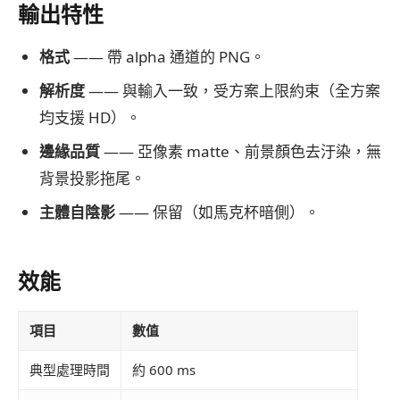
輸出特性
格式
—— 帶 alpha 通道的 PNG。
解析度
—— 與輸入一致，受方案上限約束（全方案
均支援 HD）。
邊緣品質
—— 亞像素 matte、前景顏色去汙染，無
背景投影拖尾。
主體自陰影
—— 保留（如馬克杯暗側）。
效能
項目
數值
典型處理時間
約 600 ms