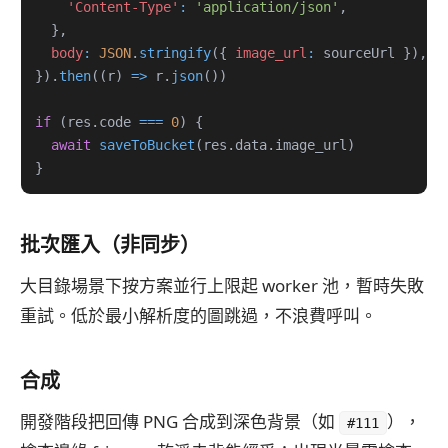
'Content-Type'
:
'application/json'
,
}
,
body
:
JSON
.
stringify
(
{
image_url
:
 sourceUrl 
}
)
,
}
)
.
then
(
(
r
)
=>
 r
.
json
(
)
)
if
(
res
.
code
===
0
)
{
await
saveToBucket
(
res
.
data
.
image_url
)
}
批次匯入（非同步）
大目錄場景下按方案並行上限起 worker 池，暫時失敗
重試。低於最小解析度的圖跳過，不浪費呼叫。
合成
開發階段把回傳 PNG 合成到深色背景（如
），
#111