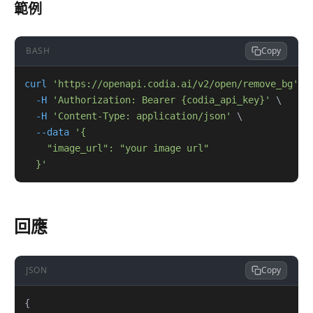
範例
BASH
Copy
curl
'https://openapi.codia.ai/v2/open/remove_bg'
\
-H
'Authorization: Bearer {codia_api_key}'
\
-H
'Content-Type: application/json'
\
--data
  }'
回應
JSON
Copy
{