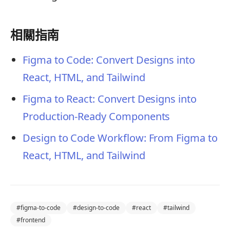
相關指南
Figma to Code: Convert Designs into
React, HTML, and Tailwind
Figma to React: Convert Designs into
Production-Ready Components
Design to Code Workflow: From Figma to
React, HTML, and Tailwind
#
figma-to-code
#
design-to-code
#
react
#
tailwind
#
frontend