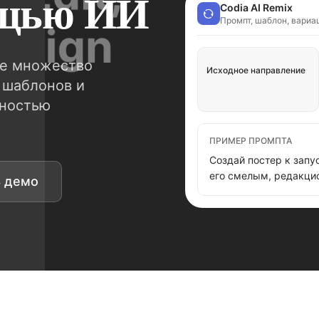
ощью ИИ
Codia AI Remix
Промпт, шаблон, вариа
ое множество
Исходное направление
 шаблонов и
лностью
ПРИМЕР ПРОМПТА
Создай постер к запу
его смелым, редакцио
ь демо