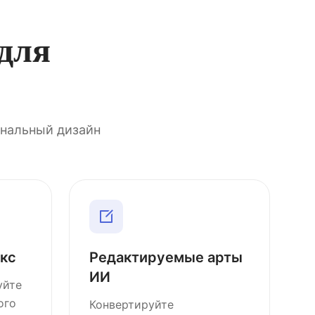
для
ональный дизайн
кс
Редактируемые арты
ИИ
уйте
ого
Конвертируйте