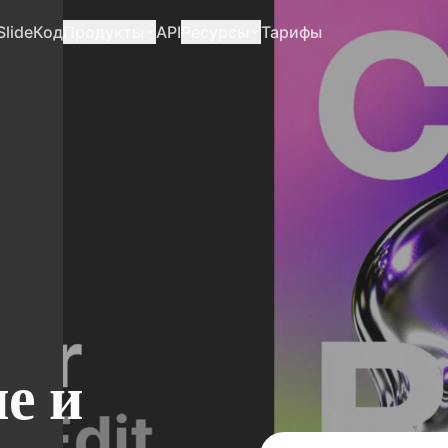
Slide
Код
Продукты
API
Ресурсы
Тарифы
е и