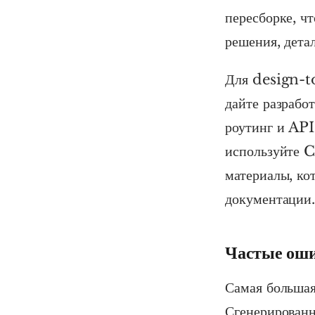
пересборке, ч
решения, детал
Для design-to
дайте разрабо
роутинг и API
используйте C
материалы, ко
документации
Частые ош
Самая большая
Сгенерированн