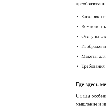
преобразованно
Заголовки и
Компоненты
Отступы сле
Изображени
Макеты для
Требования 
Где здесь м
Codia особенн
мышление и и