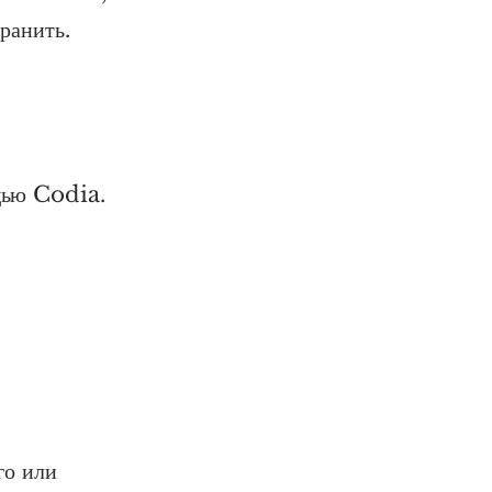
ранить.
щью Codia.
го или