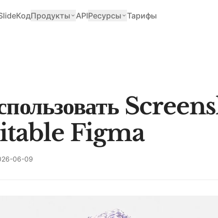
Slide
Код
Продукты
API
Ресурсы
Тарифы
спользовать Screen
itable Figma
026-06-09