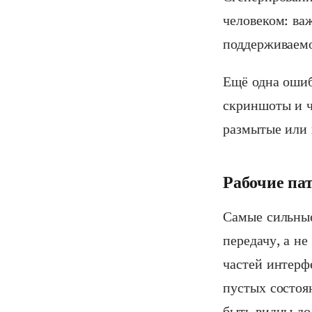
человеком: ва
поддерживаемо
Ещё одна ошиб
скриншоты и ч
размытые или 
Рабочие па
Самые сильные
передачу, а н
частей интерф
пустых состоя
быть видны до 