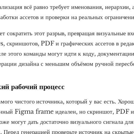
ализация всё равно требует именования, иерархии, 
работки ассетов и проверки на реальных ограничени
т сократить этот разрыв, превращая визуальные вх
, скриншотов, PDF и графических ассетов в реда
сле этого команды могут идти к коду, документаци
рации дизайна с меньшим объёмом ручной пересб
ий рабочий процесс
амого чистого источника, который у вас есть. Хоро
анный Figma frame идеален, но скриншот, PDF и
оже могут дать достаточно визуального сигнала для
. Перед генерацией проверьте источник на скрытые