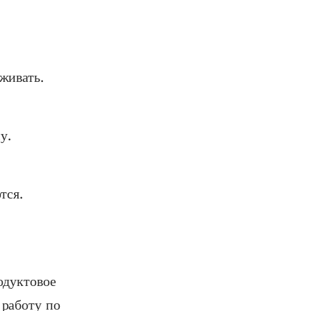
живать.
у.
тся.
одуктовое
работу по