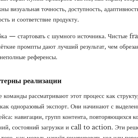
жны визуальная точность, доступность, адаптивност
сть и соответствие продукту.
ка — стартовать с шумного источника. Чистые fr
ёткие промпты дают лучший результат, чем обреза
неполные референсы.
ттерны реализации
 команды рассматривают этот процесс как структ
е как одноразовый экспорт. Они начинают с выделе
ейса: навигации, групп контента, повторяющихся к
ний, состояний загрузки и call to action. Эти ре
того, как модель начнёт генерировать код или пере