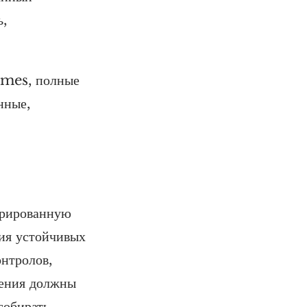
ь,
ames, полные
нные,
урированную
ния устойчивых
онтролов,
шения должны
собирать