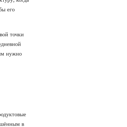
бы его
вой точки
седневной
рым нужно
родуктовые
ршённым в