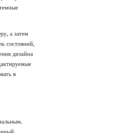
стемные
у, а затем
ль состояний,
ения дизайна
дактируемые
вать в
нальным.
анный