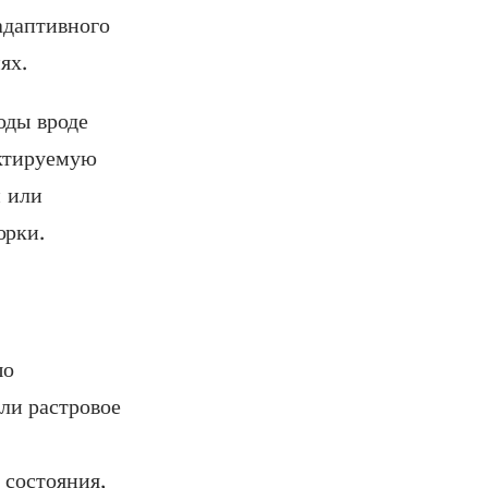
адаптивного
ях.
оды вроде
ктируемую
и или
орки.
шо
ли растровое
 состояния,