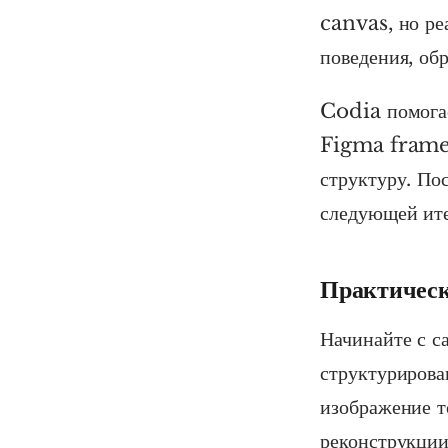
canvas, но ре
поведения, об
Codia помогае
Figma frames
структуру. По
следующей ите
Практическ
Начинайте с с
структуриров
изображение т
реконструкции