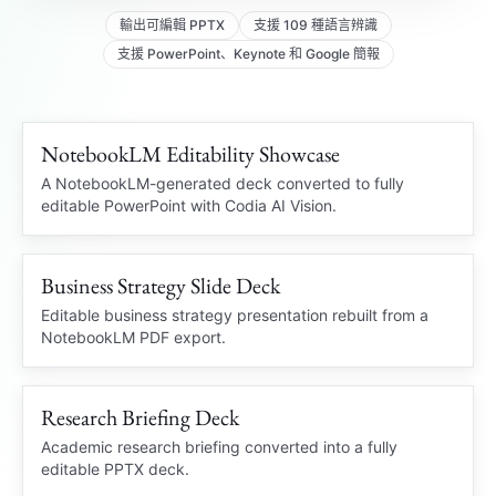
輸出可編輯 PPTX
支援 109 種語言辨識
支援 PowerPoint、Keynote 和 Google 簡報
NotebookLM Editability Showcase
109 languages
NOTEBOOKLM PDF
A NotebookLM-generated deck converted to fully
editable PowerPoint with Codia AI Vision.
OCR
Business Strategy Slide Deck
Editable charts
STRATEGY DECK
Locked PDF
Editable PowerPoint
Editable business strategy presentation rebuilt from a
NotebookLM PDF export.
Market insight
Q3
Business Review
Charts and slide structure
recovered
Research Briefing Deck
Clean PPTX
RESEARCH BRIEF
Academic research briefing converted into a fully
editable PPTX deck.
Academic Summary
Brief