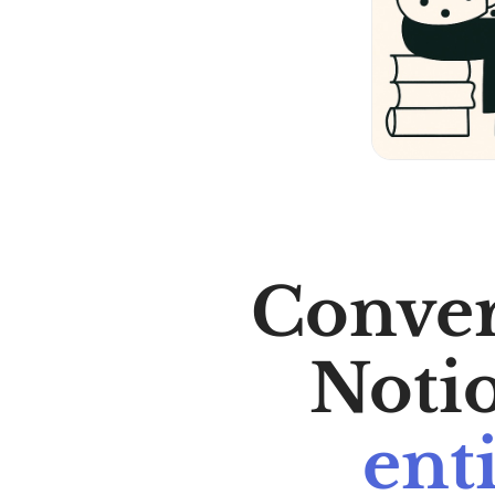
Conver
Noti
ent