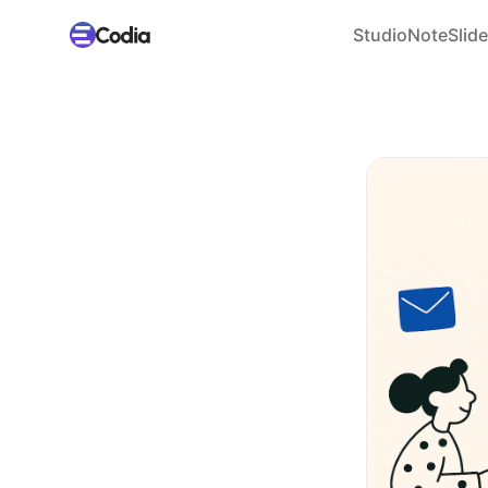
Studio
NoteSlide