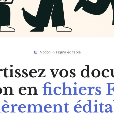
Notion → Figma éditable
tissez vos do
on en
fichiers
ièrement édita