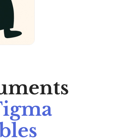
cuments
 Figma
bles