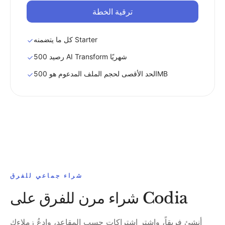
ترقية الخطة
كل ما يتضمنه Starter
500 رصيد AI Transform شهريًا
الحد الأقصى لحجم الملف المدعوم هو 500MB
شراء جماعي للفرق
شراء مرن للفرق على Codia
أنشئ فريقاً، واشترِ اشتراكات حسب المقاعد، وادعُ زملاءك