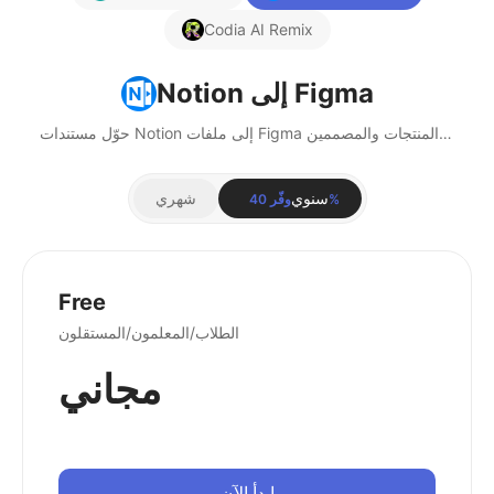
Codia AI Remix
Notion إلى Figma
حوّل مستندات Notion إلى ملفات Figma قابلة للتحرير بالكامل، مثالية لفرق المنتجات والمصممين.
سنوي
شهري
وفّر 40%
Free
الطلاب/المعلمون/المستقلون
مجاني
ابدأ الآن