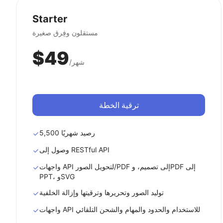
Starter
مستقلون وفِرق صغيرة
$49
/شهر
ترقية الخطة
5,500 رصيد شهريًا
وصول إلى RESTful API
واجهات API لتحويل الصور/PDF إلى تصميم، وPDF إلى
PPT، وSVG
توليد الصور وتحريرها وترقيتها وإزالة الخلفية
واجهات API للاستخدام والحدود والمهام والشحن التلقائي