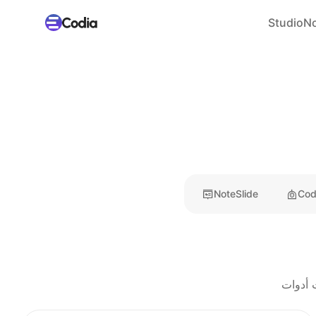
Studio
No
NoteSlide
Cod