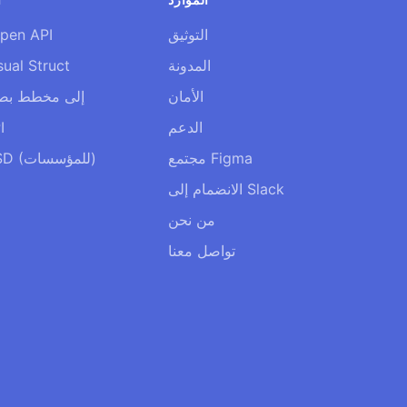
التوثيق
pen API
المدونة
واجهة al Struct
الأمان
PDF إلى مخطط ب
الدعم
مر
مجتمع Figma
ترحيل PSD (للمؤسسات)
الانضمام إلى Slack
من نحن
تواصل معنا