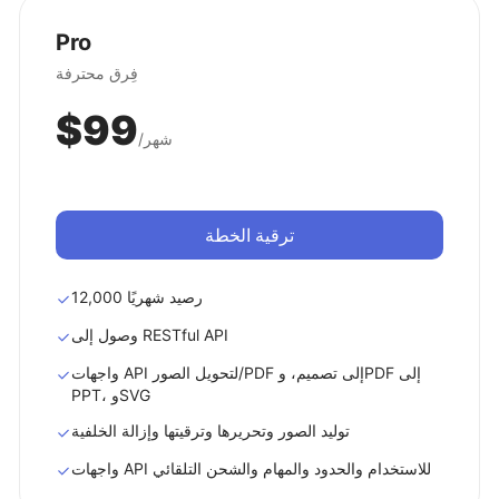
Pro
فِرق محترفة
$99
/شهر
ترقية الخطة
12,000 رصيد شهريًا
وصول إلى RESTful API
واجهات API لتحويل الصور/PDF إلى تصميم، وPDF إلى
PPT، وSVG
توليد الصور وتحريرها وترقيتها وإزالة الخلفية
واجهات API للاستخدام والحدود والمهام والشحن التلقائي