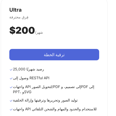
Ultra
فِرق محترفة
$200
/شهر
ترقية الخطة
25,000 رصيد شهريًا
وصول إلى RESTful API
واجهات API لتحويل الصور/PDF إلى تصميم، وPDF إلى
PPT، وSVG
توليد الصور وتحريرها وترقيتها وإزالة الخلفية
واجهات API للاستخدام والحدود والمهام والشحن التلقائي