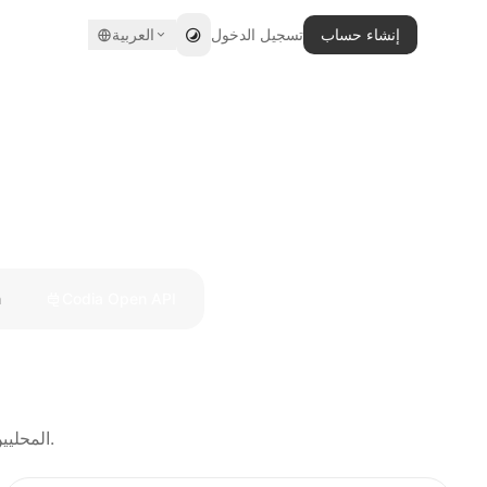
إنشاء حساب
تسجيل الدخول
العربية
n
Codia Open API
ثبّت أدوات Codia Open API داخل Codex وClaude وCursor ووكلاء AI المحليين.