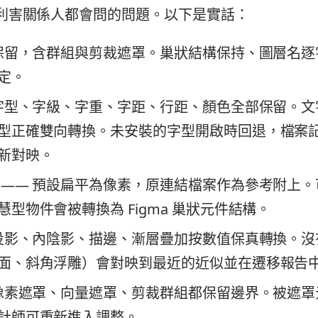
利害關係人都會問的問題。以下是實話：
保留，含群組與剪裁遮罩。巢狀結構保持、圖層名逐
定。
字型、字級、字重、字距、行距、顏色全部保留。文
型正確雙向轉換。未安裝的字型開啟時回退，檔案
新對映。
—— 預設扁平為像素，原連結檔案作為參考附上。
型物件會被轉換為 Figma 巢狀元件結構。
投影、內陰影、描邊、漸層疊加按數值保真轉換。沒有 F
面、斜角浮雕）會對映到最近的近似並在遷移報告
像素遮罩、向量遮罩、剪裁群組都保留邊界。被遮罩
計師可重新進入調整。