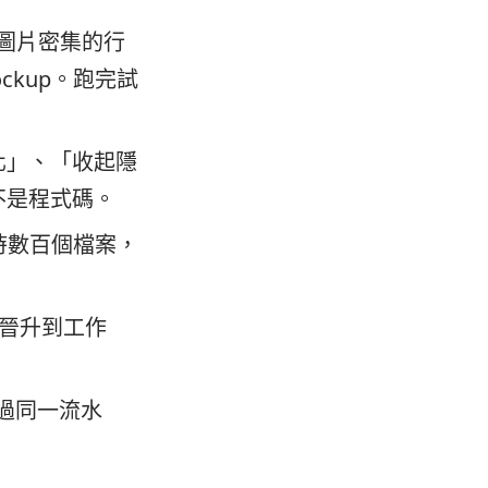
份圖片密集的行
kup。跑完試
化」、「收起隱
不是程式碼。
小時數百個檔案，
、晉升到工作
過同一流水