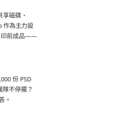
共享磁碟、
op 作為主力設
、印前成品——
0 份 PSD
牌團隊不停擺？
回答。