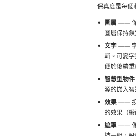
保真度是每個
圖層
—— 
圖層保持鎖
文字
—— 
輯。可變字
便於後續重
智慧型物件
源的嵌入智慧
效果
—— 
的效果（緞
遮罩
—— 
持一組，設