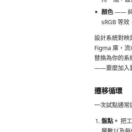
顏色
—— 
sRGB 
設計系統對映
Figma 庫
替換為你的系
——要麼加入
遷移循環
一次試點通常
盤點。
把工
層數以及每