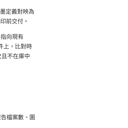
油墨定義對映為
生印前交付。
移指向現有
元件上，比對時
次且不在庫中
報告檔案數、圖