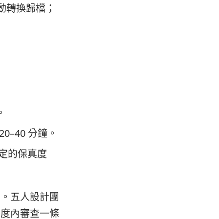
自動轉換歸檔；
。
0–40 分鐘。
定的保真度
」。五人設計團
季度內審查一條