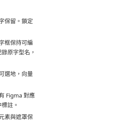
字保留。鎖定
字框保持可編
記錄原字型名，
可選地，向量
igma 對應
中標註。
元素與遮罩保