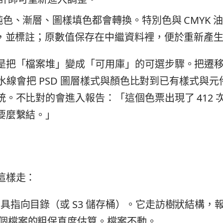
純色、漸層、圖樣填色都會轉換。特別色與 CMYK 
等效，並標註；原數值保存在中繼資料裡，便於重新產
是把「檔案堆」變成「可用庫」的可選步驟。把遷
，流水線會把 PSD 圖層樣式與顏色比對到已有樣式與
統。不比對的會進入報告：「這個色票出現了 412 
要麼繫結。」
這樣走：
具指向目錄（或 S3 儲存桶）。它走訪樹狀結構，
個檔案的粗保真度估算。檔案不動。