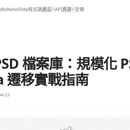
dio
NoteSlide
程式碼
產品
API
資源
定價
PSD 檔案庫：規模化 P
ma 遷移實戰指南
04-23