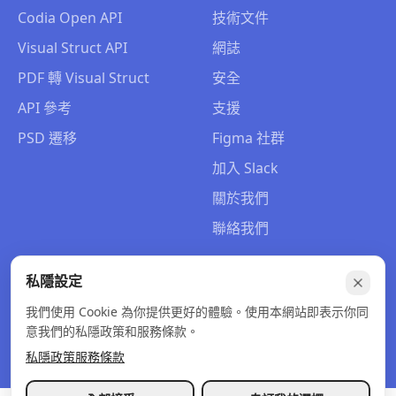
Codia Open API
技術文件
Visual Struct API
網誌
PDF 轉 Visual Struct
安全
API 參考
支援
PSD 遷移
Figma 社群
加入 Slack
關於我們
聯絡我們
私隱設定
我們使用 Cookie 為你提供更好的體驗。使用本網站即表示你同
© 2026 Codia AI. 版權所有。
意我們的私隱政策和服務條款。
私隱政策
服務條款
退款政策
私隱政策
服務條款