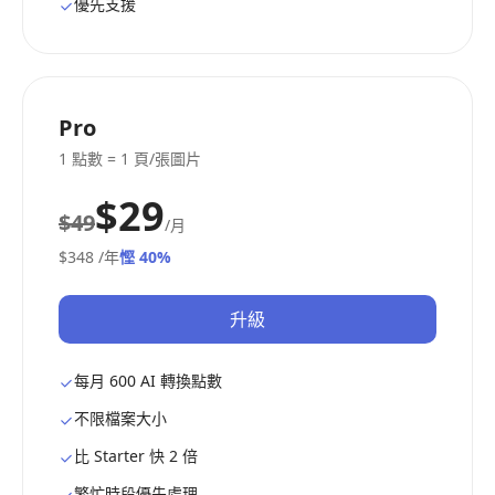
優先支援
Pro
1 點數 = 1 頁/張圖片
$29
$49
/月
$348
/年
慳 40%
升級
每月 600 AI 轉換點數
不限檔案大小
比 Starter 快 2 倍
繁忙時段優先處理