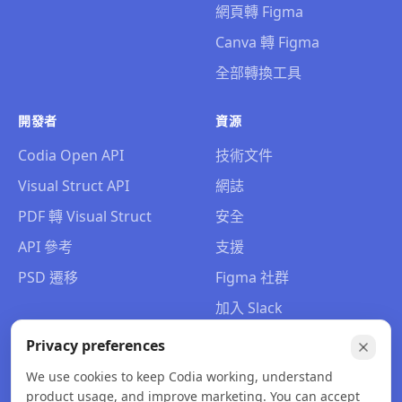
網頁轉 Figma
Canva 轉 Figma
全部轉換工具
開發者
資源
Codia Open API
技術文件
Visual Struct API
網誌
PDF 轉 Visual Struct
安全
API 參考
支援
PSD 遷移
Figma 社群
加入 Slack
關於我們
Privacy preferences
聯絡我們
We use cookies to keep Codia working, understand
product usage, and improve marketing. You can accept