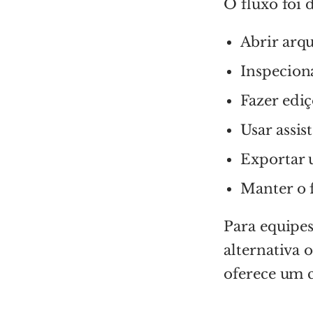
O fluxo foi 
Abrir arq
Inspecion
Fazer ediç
Usar assis
Exportar 
Manter o 
Para equipe
alternativa 
oferece um 