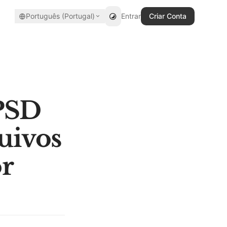
Português (Portugal)
Entrar
Criar Conta
PSD
quivos
r