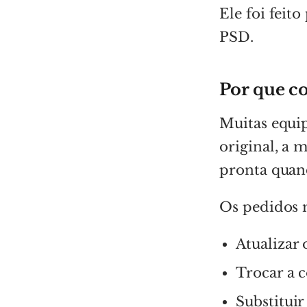
Ele foi feit
PSD.
Por que c
Muitas equi
original, a 
pronta quan
Os pedidos 
Atualizar
Trocar a 
Substitui