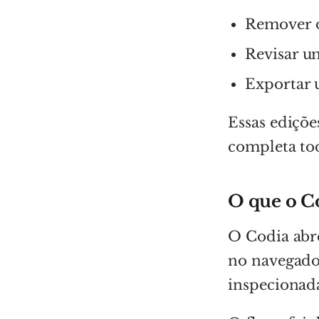
Remover 
Revisar u
Exportar 
Essas ediçõ
completa tod
O que o C
O Codia abr
no navegador
inspecionada