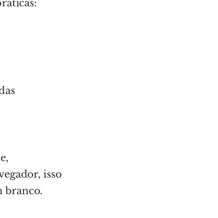
ráticas:
das
e,
vegador, isso
 branco.