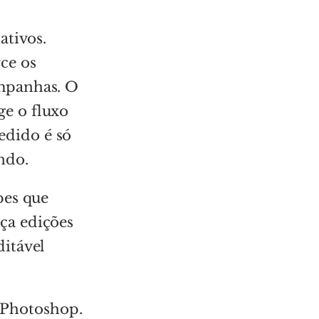
ativos.
ce os
mpanhas. O
e o fluxo
dido é só
ndo.
pes que
ça edições
itável
o Photoshop.