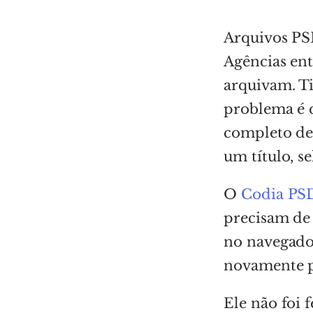
Arquivos PSD
Agências en
arquivam. T
problema é 
completo de
um título, s
O
Codia PSD
precisam de
no navegador
novamente p
Ele não foi 