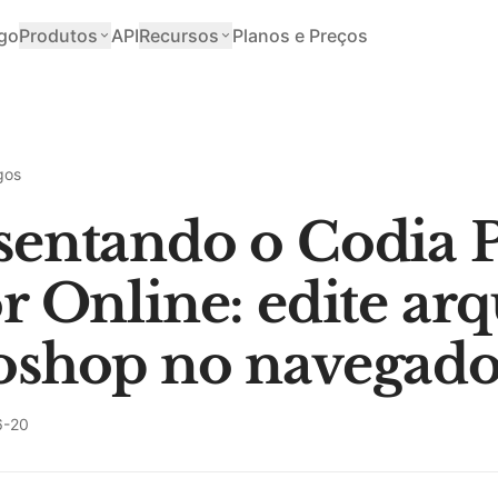
go
Produtos
API
Recursos
Planos e Preços
gos
sentando o Codia 
r Online: edite ar
oshop no navegado
6-20