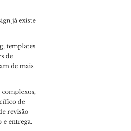
gn já existe
g, templates
rs de
sam de mais
s complexos,
ífico de
e revisão
 e entrega.