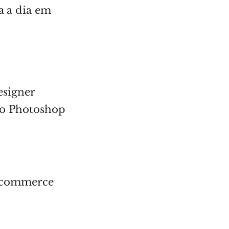
ia a dia em
esigner
 do Photoshop
e-commerce