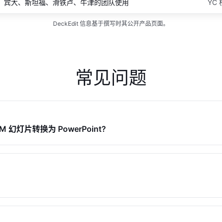
、宾大、斯坦福、滑铁卢、牛津的团队使用
YC
DeckEdit 信息基于撰写时其公开产品页面。
常见问题
LM 幻灯片转换为 PowerPoint?