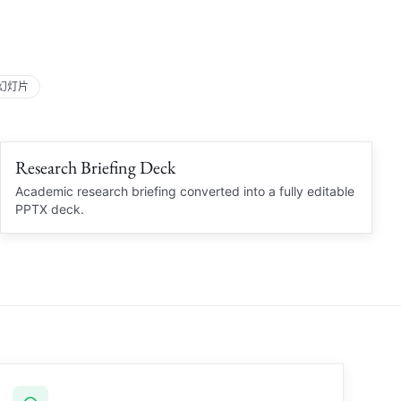
e 幻灯片
Research Briefing Deck
Clean PPTX
RESEARCH BRIEF
Academic research briefing converted into a fully editable
PPTX deck.
Academic Summary
Brief
Citation notes and diagrams rebuilt
Source notes