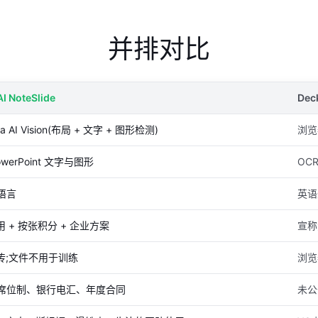
并排对比
AI NoteSlide
Dec
ia AI Vision(布局 + 文字 + 图形检测)
浏览
werPoint 文字与图形
OC
种语言
英语
 + 按张积分 + 企业方案
宣称
传;文件不用于训练
浏览
、席位制、银行电汇、年度合同
未公