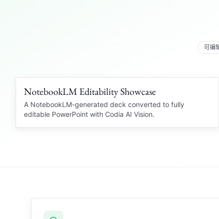
可编辑
NotebookLM Editability Showcase
109 languages
NOTEBOOKLM PDF
A NotebookLM-generated deck converted to fully
editable PowerPoint with Codia AI Vision.
OCR
Locked PDF
Editable PowerPoint