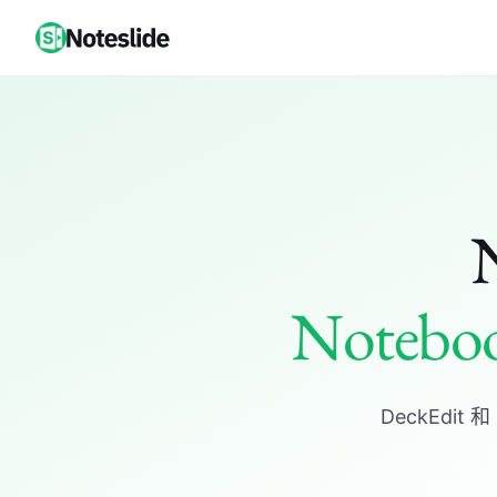
N
Noteb
DeckEdit 