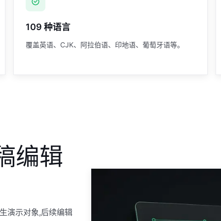
109 种语言
覆盖英语、CJK、阿拉伯语、印地语、葡萄牙语等。
稿编辑
原生演示对象,后续编辑