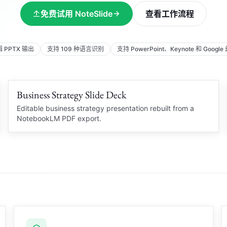
免费试用 NoteSlide
查看工作流程
 PPTX 输出
支持 109 种语言识别
支持 PowerPoint、Keynote 和 Googl
Business Strategy Slide Deck
Editable charts
STRATEGY DECK
Editable business strategy presentation rebuilt from a
NotebookLM PDF export.
Market insight
Q3
Business Review
Charts and slide structure
recovered