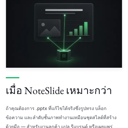
เมื่อ NoteSlide เหมาะกว่า
ถ้าคุณต้องการ .pptx ที่แก้ไขได้จริงซึ่งรูปทรง บล็อก
ข้อความ และลำดับชั้นภาพทำงานเหมือนชุดสไลด์ที่สร้าง
ด้วยมือ — สำหรับงานลูกค้า แปล รีแบรนด์ หรือเผยแพร่