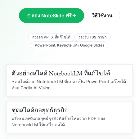
ลอง NoteSlide ฟรี
วิธีใช้งาน
ส่งออก PPTX ที่แก้ไขได้
รองรับ 109 ภาษา
PowerPoint, Keynote และ Google Slides
ตัวอย่างสไลด์ NotebookLM ที่แก้ไขได้
109 ภาษา
PDF จาก NOTEBOOKLM
ชุดสไลด์จาก NotebookLM ที่แปลงเป็น PowerPoint แก้ไขได้
ด้วย Codia AI Vision
OCR
ชุดสไลด์กลยุทธ์ธุรกิจ
กราฟแก้ไขได้
ชุดสไลด์กลยุทธ์
PDF ที่ล็อกไว้
PowerPoint ที่แก้ไขได้
พรีเซนเทชันกลยุทธ์ธุรกิจที่สร้างใหม่จาก PDF ของ
NotebookLM ให้แก้ไขต่อได้
อินไซต์ตลาด
Q3
รีวิวธุรกิจ
กู้คืนกราฟและโครงสร้างสไลด์