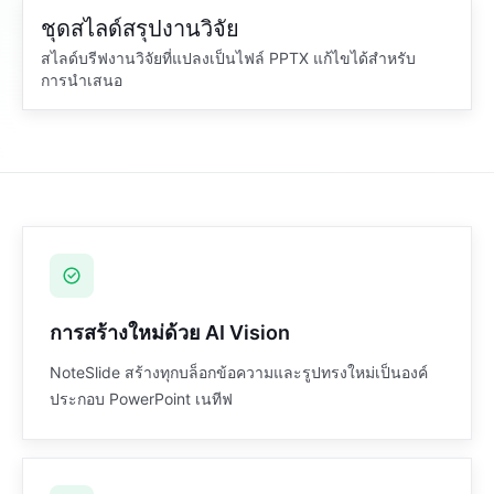
ชุดสไลด์สรุปงานวิจัย
PPTX สะอาด
บรีฟงานวิจัย
สไลด์บรีฟงานวิจัยที่แปลงเป็นไฟล์ PPTX แก้ไขได้สำหรับ
การนำเสนอ
สรุปเชิงวิชาการ
บรีฟ
สร้างโน้ตอ้างอิงและไดอะแกรมใหม่
โน้ตต้นฉบับ
การสร้างใหม่ด้วย AI Vision
NoteSlide สร้างทุกบล็อกข้อความและรูปทรงใหม่เป็นองค์
ประกอบ PowerPoint เนทีฟ