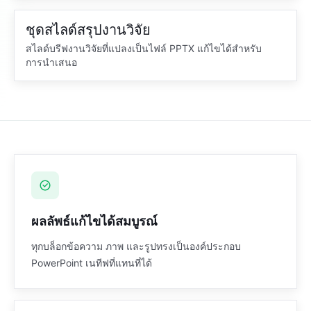
กู้คืนกราฟและโครงสร้างสไลด์
ชุดสไลด์สรุปงานวิจัย
PPTX สะอาด
บรีฟงานวิจัย
สไลด์บรีฟงานวิจัยที่แปลงเป็นไฟล์ PPTX แก้ไขได้สำหรับ
การนำเสนอ
สรุปเชิงวิชาการ
บรีฟ
สร้างโน้ตอ้างอิงและไดอะแกรมใหม่
โน้ตต้นฉบับ
ผลลัพธ์แก้ไขได้สมบูรณ์
ทุกบล็อกข้อความ ภาพ และรูปทรงเป็นองค์ประกอบ
PowerPoint เนทีฟที่แทนที่ได้