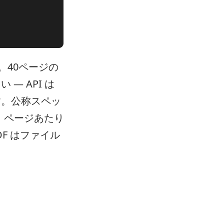
。40ページの
— API は
す。公称スペッ
、ページあたり
F はファイル