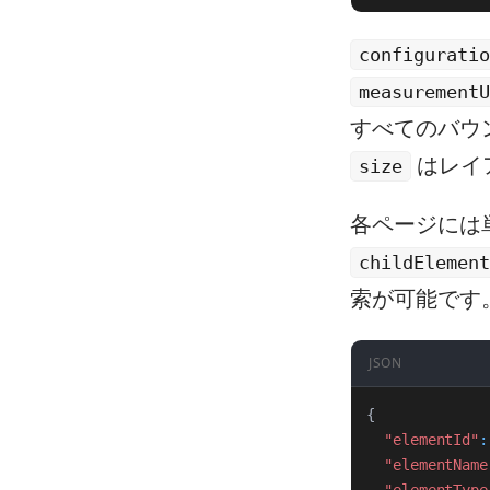
configuratio
measurementU
すべてのバウ
はレイ
size
各ページには
childElement
索が可能です
JSON
{
"elementId"
:
"elementName