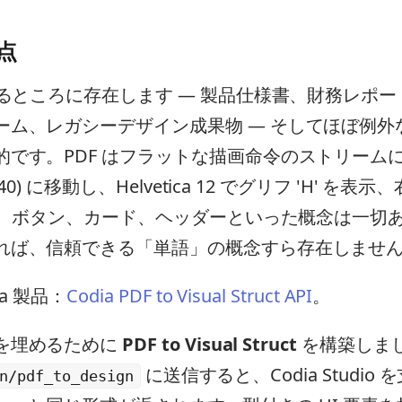
題点
ゆるところに存在します — 製品仕様書、財務レポ
ーム、レガシーデザイン成果物 — そしてほぼ例外
的です。PDF はフラットな描画命令のストリーム
 440) に移動し、Helvetica 12 でグリフ 'H' を
示…」。ボタン、カード、ヘッダーといった概念は一切
れば、信頼できる「単語」の概念すら存在しませ
ia 製品：
Codia PDF to Visual Struct API
。
を埋めるために
PDF to Visual Struct
を構築しまし
に送信すると、Codia Studio を支
n/pdf_to_design