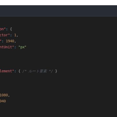
on"
:
{
ctor"
:
1
,
"
:
1940
,
ntUnit"
:
"px"
lement"
:
{
/* ルート要素 */
}
1080
,
940