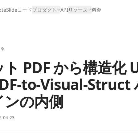
teSlide
コード
プロダクト
API
リソース
料金
戻る
ト PDF から構造化 U
F-to-Visual-Struc
インの内側
6-04-23