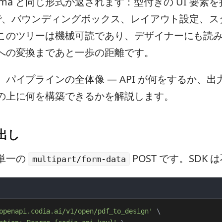
Schema と同じ形式が返されます：型付きの UI 要
リーで、バウンディングボックス、レイアウト設定、
このツリーは機械可読であり、デザイナーにも読
への変換まであと一歩の距離です。
パイプラインの全体像 — API が何をするか、
の上に何を構築できるかを解説します。
び出し
単一の
POST です。SDK
multipart/form-data
openapi.codia.ai/v1/open/pdf_to_design'
\