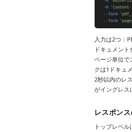
-H
'Authoriz
-H
'Content-
--form
'pdf_
--form
'page
入力は2つ：P
ドキュメント全
ページ単位で
クは1ドキュ
2秒以内のレ
がイングレスに
レスポンス
トップレベル