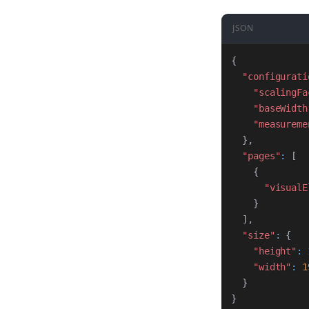
JSON
{
"configurati
"scalingFa
"baseWidth
"measureme
}
,
"pages"
:
[
{
"visualE
}
]
,
"size"
:
{
"height"
:
"width"
:
1
}
}