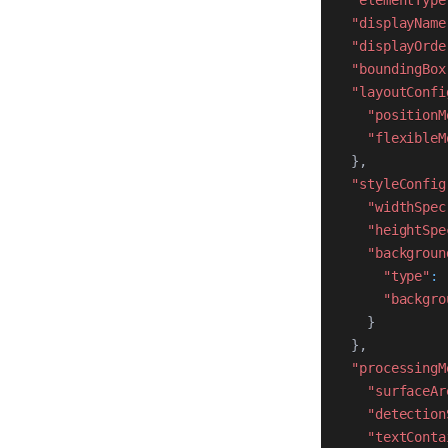
"elementType
"displayName
"displayOrde
"boundingBox
"layoutConfi
"positionM
"flexibleM
}
,
"styleConfig
"widthSpec
"heightSpe
"backgroun
"type"
:
"backgro
}
}
,
"processingM
"surfaceAr
"detection
"textConta