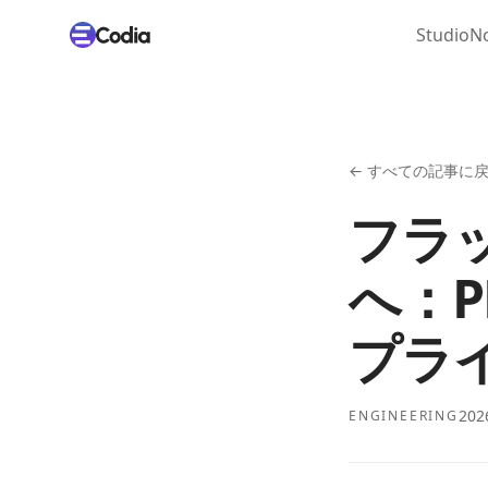
Studio
No
←
すべての記事に
フラッ
へ：PD
プラ
202
ENGINEERING