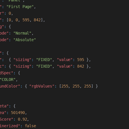
"
:
"Panel"
,
"
:
"First Page"
,
r"
:
0
,
"
:
[
0
,
0
,
595
,
842
]
,
g"
:
{
ode"
:
"Normal"
,
ode"
:
"Absolute"
"
:
{
"
:
{
"sizing"
:
"FIXED"
,
"value"
:
595
}
,
c"
:
{
"sizing"
:
"FIXED"
,
"value"
:
842
}
,
dSpec"
:
{
"COLOR"
,
undColor"
:
{
"rgbValues"
:
[
255
,
255
,
255
]
}
eta"
:
{
ea"
:
501490
,
Score"
:
0.92
,
inerized"
:
false