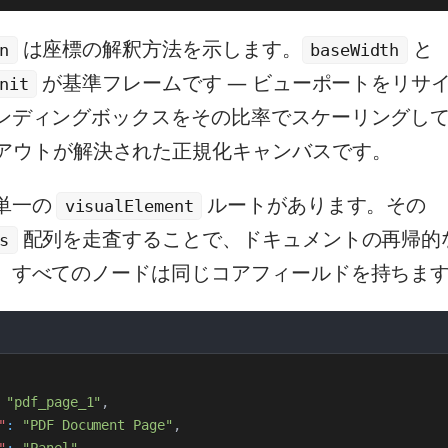
は座標の解釈方法を示します。
と
n
baseWidth
が基準フレームです — ビューポートをリサ
nit
ンディングボックスをその比率でスケーリングし
アウトが解決された正規化キャンバスです。
単一の
ルートがあります。その
visualElement
配列を走査することで、ドキュメントの再帰的
s
。すべてのノードは同じコアフィールドを持ちま
"pdf_page_1"
,
"
:
"PDF Document Page"
,