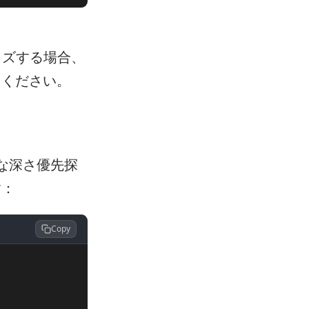
イズする場合、
てください。
な深さ優先探
す：
Copy