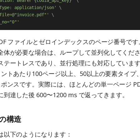
ation: Bearer {codia_api_key}'
\
Type: application/json'
\
file=@"invoice.pdf"'
\
_no="0"'
DF ファイルとゼロインデックスのページ番号です
体が必要な場合は、ループして並列化してください 
ステートレスであり、並行処理にも対応していま
メントあたり100ページ以上、50以上の要素タイプ
スポンスです。実際には、ほとんどの単一ページ PD
到達した後 600〜1200 ms で返ってきます。
の構造
は以下のようになります：