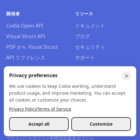
開発者
リソース
Codia Open API
ドキュメント
Visual Struct API
ブログ
PDF から Visual Struct
セキュリティ
API リファレンス
サポート
PSD 移行
Figma コミュニティ
Privacy preferences
Slack に参加
We use cookies to keep Codia working, understand
会社概要
product usage, and improve marketing. You can accept
お問い合わせ
all cookies or customize your choices.
Privacy Policy
Terms of Service
Accept all
Customize
© 2026 Codia AI. 無断転載を禁じます。
プライバシーポリシー
利用規約
返金ポリシー