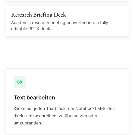
Charts and slide structure
recovered
Research Briefing Deck
Clean PPTX
RESEARCH BRIEF
Academic research briefing converted into a fully
editable PPTX deck.
Academic Summary
Brief
Citation notes and diagrams rebuilt
Source notes
Text bearbeiten
Klicke auf jeden Textblock, um NotebookLM-Slides
direkt umzuschreiben, zu übersetzen oder
umzubranden.