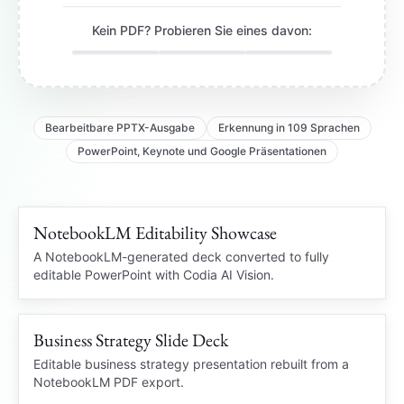
Kein PDF? Probieren Sie eines davon:
Bearbeitbare PPTX-Ausgabe
Erkennung in 109 Sprachen
PowerPoint, Keynote und Google Präsentationen
NotebookLM Editability Showcase
109 languages
NOTEBOOKLM PDF
A NotebookLM-generated deck converted to fully
editable PowerPoint with Codia AI Vision.
OCR
Business Strategy Slide Deck
Editable charts
STRATEGY DECK
Locked PDF
Editable PowerPoint
Editable business strategy presentation rebuilt from a
NotebookLM PDF export.
Market insight
Q3
Business Review