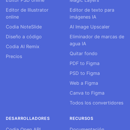
Editor PSD online
Magic Layers
Editor de Illustrator
Editor de texto para
online
imágenes IA
Codia NoteSlide
AI Image Upscaler
Diseño a código
Eliminador de marcas de
agua IA
Codia AI Remix
Quitar fondo
Precios
PDF to Figma
PSD to Figma
Web a Figma
Canva to Figma
Todos los convertidores
DESARROLLADORES
RECURSOS
Codia Open API
Documentación