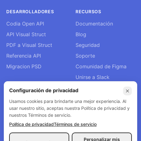
DESARROLLADORES
RECURSOS
Codia Open API
Documentación
API Visual Struct
Blog
PDF a Visual Struct
Seguridad
Referencia API
Soporte
Migracion PSD
Comunidad de Figma
Unirse a Slack
Quiénes somos
Configuración de privacidad
Contacto
Usamos cookies para brindarte una mejor experiencia. Al
usar nuestro sitio, aceptas nuestra Política de privacidad y
nuestros Términos de servicio.
Política de privacidad
Términos de servicio
© 2026 Codia AI. Todos los derechos reservados.
Política de privacidad
Términos de servicio
Personalizar mis