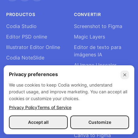
PRODUCTOS
CONVERTIR
Codia Studio
Screenshot to Figma
Editor PSD online
Magic Layers
Illustrator Editor Online
Editor de texto para
imágenes IA
Codia NoteSlide
AI Image Upscaler
Diseño a código
Privacy preferences
Eliminador de marcas de
Codia AI Remix
agua IA
We use cookies to keep Codia working, understand
Precios
product usage, and improve marketing. You can accept all
Quitar fondo
cookies or customize your choices.
PDF to Figma
Privacy Policy
Terms of Service
PSD to Figma
Accept all
Customize
Web a Figma
Canva to Figma